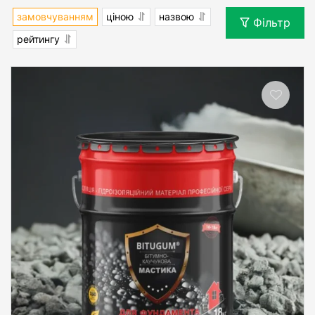
замовчуванням
ціною
назвою
Фільтр
рейтингу