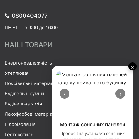
0800404077
ПН - ПТ: з 9:00 до 16:00
НАШІ ТОВАРИ
Енергонезалежність
×
Утеплювач
Покрівельні матеріали
‹
›
Будівельні суміші
Будівельна хімія
Лакофарбові матеріали
Гідроізоляція
Монтаж сонячних панелей
Професійна установка сонячних
Геотекстиль