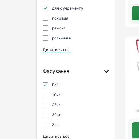
для фундаменту
покрівля
ремонт
розчинник
Дивитись все
Фасування
Всі
10кг.
25кг.
20кг.
3кг.
Дивитись все