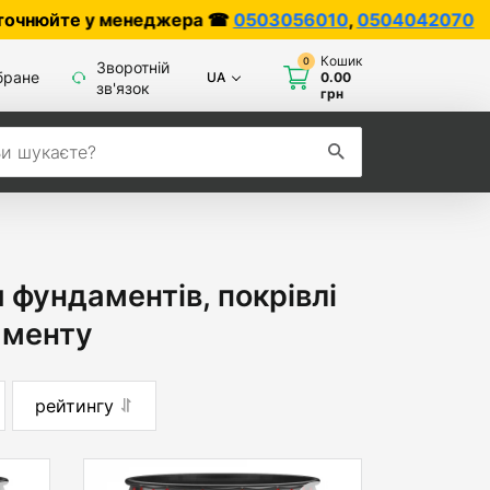
 менеджера ☎
0503056010
,
0504042070
Кошик
0
Зворотній
бране
UA
0.00
зв'язок
грн
 фундаментів, покрівлі
аменту
рейтингу