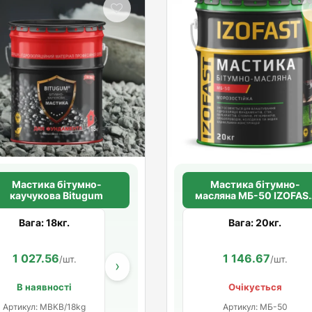
Мастика бітумно-
Мастика бітумно-
каучукова Bitugum
масляна МБ-50 IZOFAS
20кг.
Вага: 18кг.
Вага: 20кг.
1 027.56
646.67
1 146.67
353.08
/шт.
/шт.
/шт.
/шт
›
В наявності
Очікується
Артикул: MBKB/18kg
Артикул: МБ-50