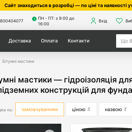
иться в розробці — по ціні та наявності уточнюйте у
ПН - ПТ: з 9:00 до
800404077
Вхід
Ви
16:00
Доставка
Оплата
Контакти
Бітумні мастики
умні мастики — гідроізоляція для
підземних конструкцій для фунд
замовчуванням
ціною
назвою
ати по: