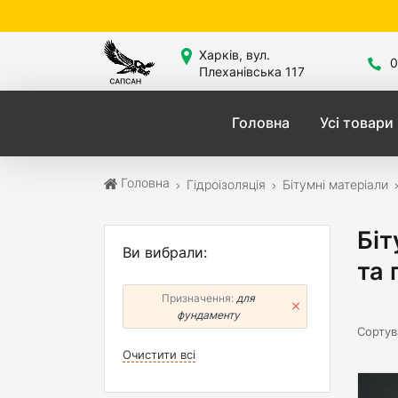
Сайт знаход
Харків, вул.
0
Плеханівська 117
Головна
Усі товари
Головна
Гідроізоляція
Бітумні матеріали
Біт
Ви вибрали:
та 
Призначення:
для
фундаменту
Сортув
Очистити всі