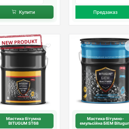
Купити
Предзаказ
Мастика бітумна
Мастика бітумно-
BITUGUM ST68
емульсійна БІЕМ Bitugu