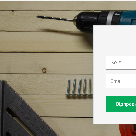
Ім'я*
Email
Відправ