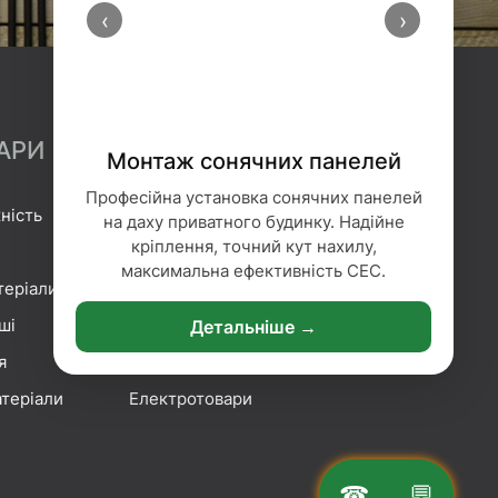
‹
›
АРИ
Монтаж сонячних панелей
Професійна установка сонячних панелей
ність
Гідроізоляція
на даху приватного будинку. Надійне
кріплення, точний кут нахилу,
Геотекстиль
максимальна ефективність СЕС.
теріали
Гіпсокартонні системи
ші
Сітка та плівка
Детальніше →
я
Кріплення
теріали
Електротовари
☎
💬