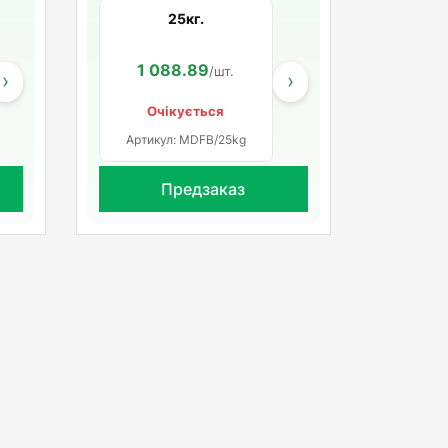
25кг.
540.00
1 088.89
277.22
938.00
/шт.
/шт.
/шт.
/шт.
›
›
Очікується
Артикул: MDFB/25kg
Предзаказ