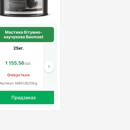
Мастика бітумно-
каучукова Baumast
25кг.
1 155.56
964.00
620.00
/шт.
/шт.
/шт
›
Очікується
Артикул: MBKUB/25kg
Предзаказ