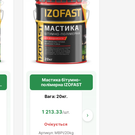
Мастика бітумно-
T
полімерна IZOFAST
Вага: 20кг.
224.07
1 213.33
683.33
.
/шт.
/шт.
/шт.
›
Очікується
Артикул: MBPI/20kg