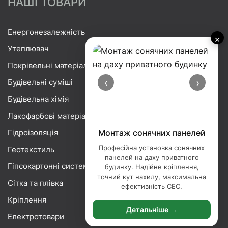
НАШІ ТОВАРИ
Енергонезалежність
×
Утеплювач
Покрівельні матеріали
‹
›
Будівельні суміші
Будівельна хімія
Лакофарбові матеріали
Гідроізоляція
Монтаж сонячних панелей
Професійна установка сонячних
Геотекстиль
панелей на даху приватного
Гіпсокартонні системи
будинку. Надійне кріплення,
точний кут нахилу, максимальна
Сітка та плівка
ефективність СЕС.
Кріплення
Детальніше →
Електротовари