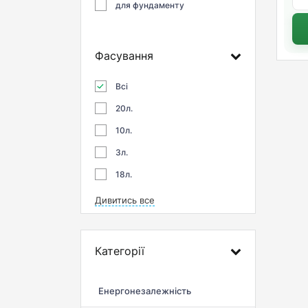
для фундаменту
Фасування
Всі
20л.
10л.
3л.
18л.
Дивитись все
Категорії
Енергонезалежність