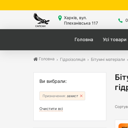
Сайт 
Харків, вул.
0
Плеханівська 117
Головна
Усі товари
Головна
Гідроізоляція
Бітумні матеріали
Біт
Ви вибрали:
гід
Призначення:
захист
Сортув
Очистити всі
ХИ