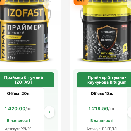
Праймер бітумний
Праймер бітумно-
IZOFAST
каучукова Bitugum
Об'єм: 20л.
Об'єм: 18л.
1 420.00
796.67
1 219.56
272.67
/шт.
/шт.
/шт.
/шт
›
В наявності
В наявності
Артикул: PBI/20l
Артикул: PBKB/18l