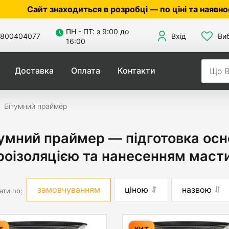
знаходиться в розробці — по ціні та наявності уточн
ПН - ПТ: з 9:00 до
800404077
Вхід
Ви
16:00
Доставка
Оплата
Контакти
Бітумний праймер
умний праймер — підготовка осн
роізоляцією та нанесенням маст
замовчуванням
ціною
назвою
ати по:
Т
ХИТ