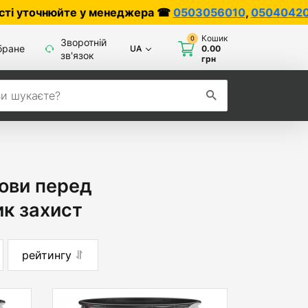
юйте у менеджера ☎
0503056010
,
0504042070
Кошик
0
Зворотній
бране
UA
0.00
зв'язок
грн
ови перед
ик захист
рейтингу