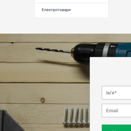
Електротовари
Ім'я*
Email