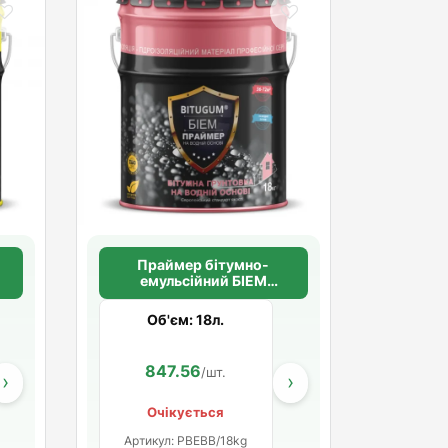
Праймер бітумно-
емульсійний БІЕМ
BITUGUM
Об'єм: 18л.
760.00
847.56
402.22
540.00
262.67
.
/шт.
/шт.
/шт.
/шт.
/
›
›
Очікується
Артикул: PBEBB/18kg