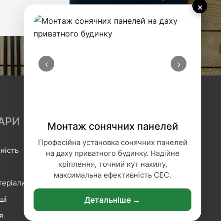
×
‹
›
АРИ
Монтаж сонячних панелей
Професійна установка сонячних панелей
ність
Гідроізоляція
на даху приватного будинку. Надійне
кріплення, точний кут нахилу,
Геотекстиль
максимальна ефективність СЕС.
теріали
Гіпсокартонні системи
ші
Сітка та плівка
Детальніше →
я
Кріплення