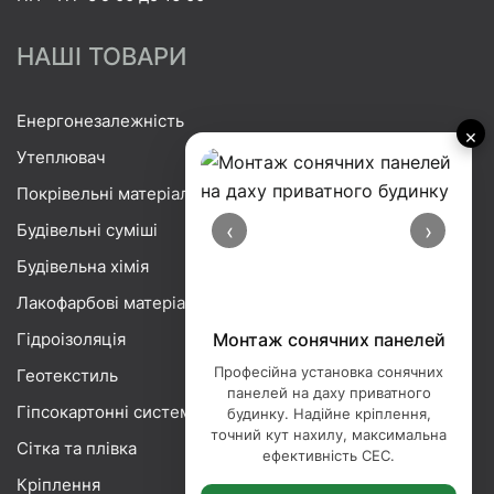
НАШІ ТОВАРИ
Енергонезалежність
×
Утеплювач
Покрівельні матеріали
‹
›
Будівельні суміші
Будівельна хімія
Лакофарбові матеріали
Гідроізоляція
Монтаж сонячних панелей
Професійна установка сонячних
Геотекстиль
панелей на даху приватного
Гіпсокартонні системи
будинку. Надійне кріплення,
точний кут нахилу, максимальна
Сітка та плівка
ефективність СЕС.
Кріплення