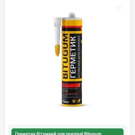
Герметик бітумний для покрівлі Bitugum