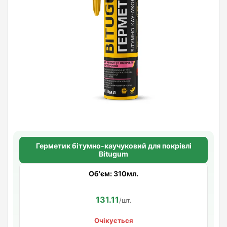
Герметик бітумно-каучуковий для покрівлі
Bitugum
Об'єм: 310мл.
131.11
/шт.
Очікується