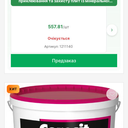
приклеювання та захисту плит із мінеральної
вати CERESIT CT 190 PRO
557.81
/шт
›
Очікується
Артикул: 1211140
Предзаказ
ХИТ