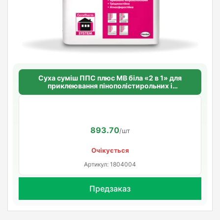
Суха суміш ППС плюс МВ біла «2 в 1» для
приклеювання пінополістирольних і
мінераловатних плит CERESIT CT 87 WHITE
FLEXIBLE
893.70
/шт
Очікується
Артикул: 1804004
Предзаказ