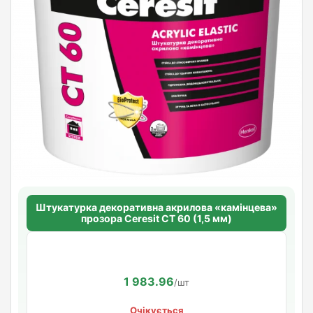
Штукатурка декоративна акрилова «камінцева»
прозора Ceresit CT 60 (1,5 мм)
1 983.96
/шт
Очікується