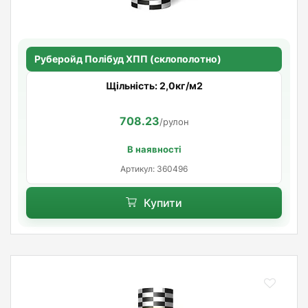
Руберойд Полiбуд ХПП (склополотно)
Щільність: 2,0кг/м2
708.23
/рулон
В наявності
Артикул: 360496
Купити