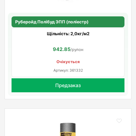
Руберойд Полiбуд ЭПП (поліестр)
Щільність: 2,0кг/м2
942.85
/рулон
Очікується
Артикул: 361332
Предзаказ