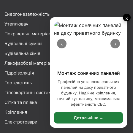
Енергонезалежність
×
Утеплювач
Покрівельні матеріали
‹
›
Будівельні суміші
Будівельна хімія
Лакофарбові матеріали
Гідроізоляція
Монтаж сонячних панелей
Професійна установка сонячних
Геотекстиль
панелей на даху приватного
Гіпсокартонні системи
будинку. Надійне кріплення,
точний кут нахилу, максимальна
Сітка та плівка
ефективність СЕС.
Кріплення
Детальніше →
Електротовари