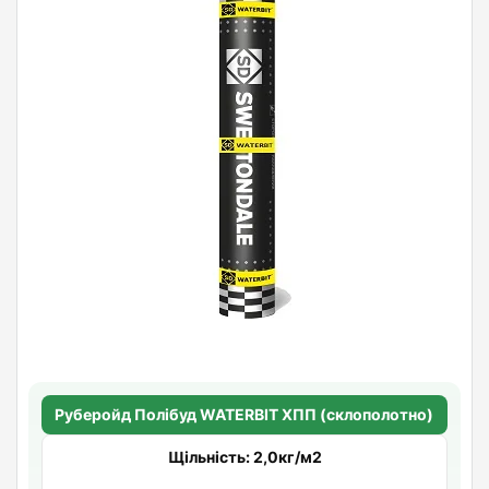
Руберойд Полiбуд WATERBIT ХПП (склополотно)
Щільність: 2,0кг/м2