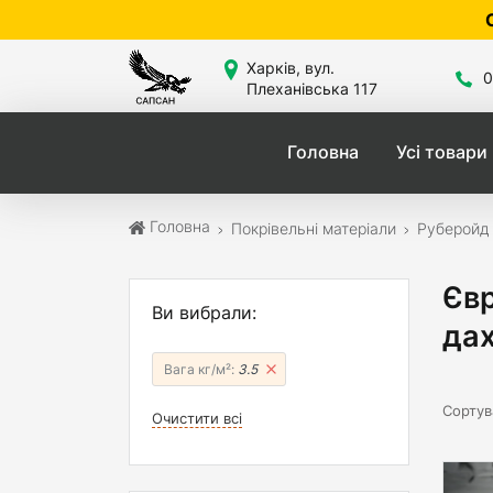
Сайт знаходить
Харків, вул.
0
Плеханівська 117
Головна
Усі товари
Головна
Покрівельні матеріали
Руберойд
Євр
Ви вибрали:
дах
Вага кг/м²:
3.5
Сортув
Очистити всі