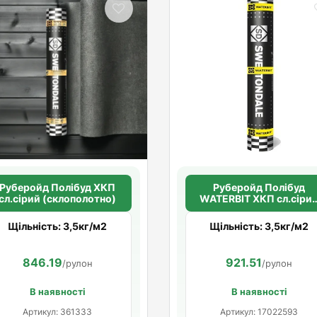
Руберойд Полiбуд ХКП
Руберойд Полiбуд
сл.сірий (склополотно)
WATERBIT ХКП сл.сіри
(склополотно)
Щільність: 3,5кг/м2
Щільність: 3,5кг/м2
846.19
921.51
/рулон
/рулон
В наявності
В наявності
Артикул: 361333
Артикул: 17022593