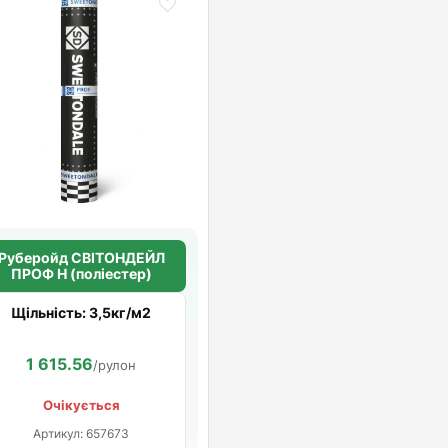
Руберойд СВІТОНДЕЙЛ
ПРОФ Н (поліестер)
Щільність: 3,5кг/м2
1 615.56
/рулон
Очікується
Артикул: 657673