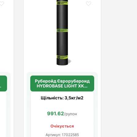
Руберойд Єврорубероид
й
HYDROBASE LIGHT ХКП
сланец сірий
(склополотно)
Щільність: 3,5кг/м2
991.62
/рулон
Очікується
Артикул: 17022585