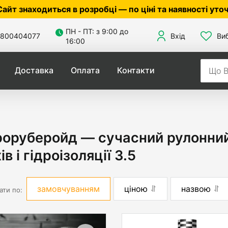
ся в розробці — по ціні та наявності уточнюйте у ме
ПН - ПТ: з 9:00 до
800404077
Вхід
Ви
16:00
Доставка
Оплата
Контакти
оруберойд — сучасний рулонний
ів і гідроізоляції 3.5
замовчуванням
ціною
назвою
ати по: