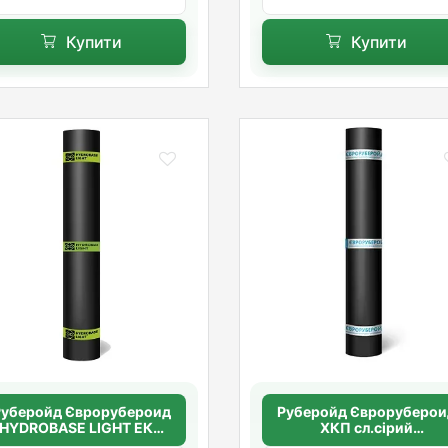
Купити
Купити
Руберойд Єврорубероид
Руберойд Євроруберои
HYDROBASE LIGHT ЕКП
ХКП сл.сірий
сланец сірий (поліестр)
(склополотно)