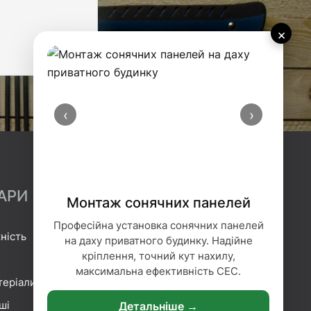
×
‹
›
АРИ
Монтаж сонячних панелей
Професійна установка сонячних панелей
ність
Гідроізоляція
на даху приватного будинку. Надійне
кріплення, точний кут нахилу,
Геотекстиль
максимальна ефективність СЕС.
теріали
Гіпсокартонні системи
ші
Сітка та плівка
Детальніше →