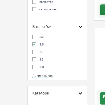
поліестер
склополотно
Вага кг/м²
Всі
3.5
2.0
2.5
3.0
Дивитись все
Категорії