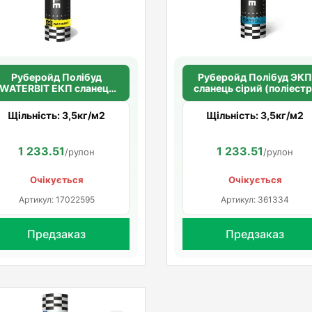
Руберойд Полiбуд
Руберойд Полiбуд ЭК
WATERBIT ЕКП сланець
сланець сірий (поліестр
сірий (поліестр)
Щільність: 3,5кг/м2
Щільність: 3,5кг/м2
1 233.51
1 233.51
/рулон
/рулон
Очікується
Очікується
Артикул: 17022595
Артикул: 361334
Предзаказ
Предзаказ