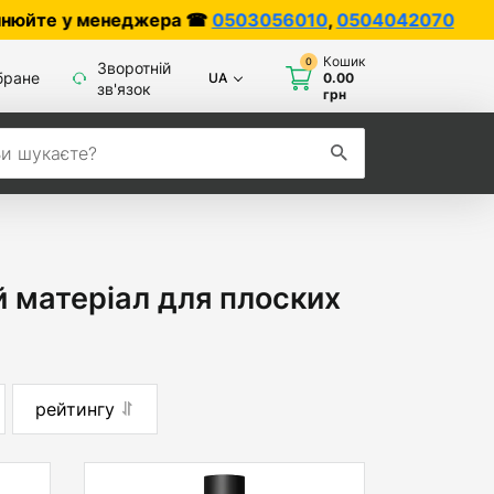
неджера ☎
0503056010
,
0504042070
Кошик
0
Зворотній
бране
UA
0.00
зв'язок
грн
 матеріал для плоских
рейтингу