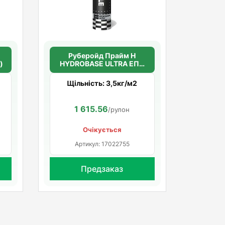
П
Руберойд Прайм H
)
HYDROBASE ULTRA ЕПП
(поліестер)
Щільність: 3,5кг/м2
1 615.56
/рулон
Очікується
Артикул: 17022755
Предзаказ