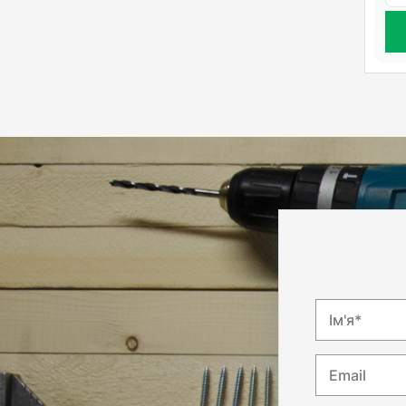
Ім'я*
Email