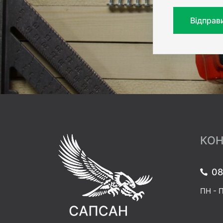
Відправ
КОН
08
ПН - П