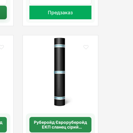
Предзаказ
д
Руберойд Євроруберойд
ЕКП сланец сірий
(поліестр)