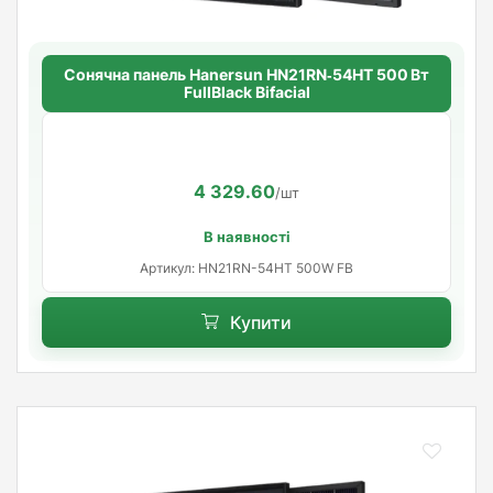
Сонячна панель Hanersun HN21RN‑54HT 500 Вт
FullBlack Bifacial
4 329.60
/шт
В наявності
Артикул: HN21RN-54HT 500W FB
Купити