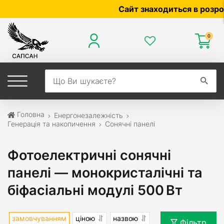
Сайт знаходиться в розробці —
0
Головна
Енергонезалежність
Генерація та накопичення
Сонячні панелі
Фотоелектричні сонячні
панелі — монокристалічні та
біфасіальні модулі 500 Вт
замовчуванням
ціною
назвою
Фільтр