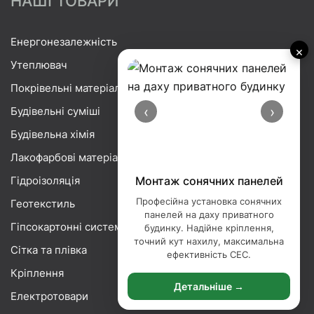
НАШІ ТОВАРИ
Енергонезалежність
×
Утеплювач
Покрівельні матеріали
‹
›
Будівельні суміші
Будівельна хімія
Лакофарбові матеріали
Гідроізоляція
Монтаж сонячних панелей
Професійна установка сонячних
Геотекстиль
панелей на даху приватного
Гіпсокартонні системи
будинку. Надійне кріплення,
точний кут нахилу, максимальна
Сітка та плівка
ефективність СЕС.
Кріплення
Детальніше →
Електротовари