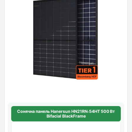
Сонячна панель Hanersun HN21RN‑54HT 500 Вт
Bifacial BlackFrame