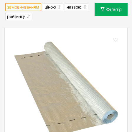
замовчуванням
ціною
назвою
Фільтр
рейтингу