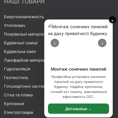
НАШІ ТОВАРИ
Енергонезалежність
×
Утеплювач
Покрівельні матеріали
‹
›
Будівельні суміші
Будівельна хімія
Лакофарбові матеріали
Гідроізоляція
Монтаж сонячних панелей
Професійна установка сонячних
Геотекстиль
панелей на даху приватного
Гіпсокартонні системи
будинку. Надійне кріплення,
точний кут нахилу, максимальна
Сітка та плівка
ефективність СЕС.
Кріплення
Детальніше →
Електротовари