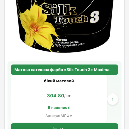
Матова латексна фарба «Silk Touch 3» Maxima
білий матовий
304.80
/шт.
›
В наявності
Артикул: МЛФМ