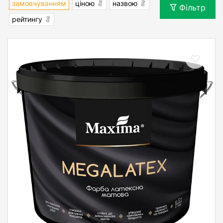
замовчуванням
ціною
назвою
Фільтр
рейтингу