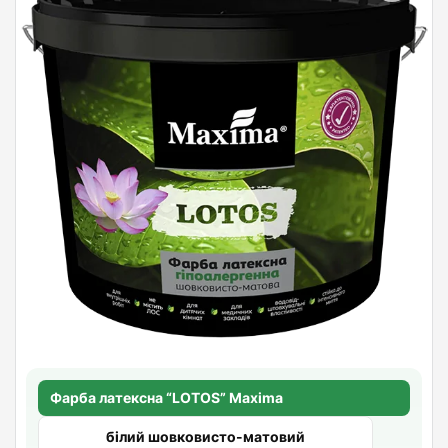
Фарба латексна “LOTOS” Maxima
білий шовковисто-матовий