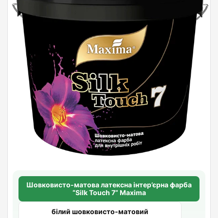
Шовковисто-матова латексна інтер’єрна фарба
“Silk Touch 7” Maxima
білий шовковисто-матовий