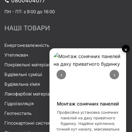
0800404077
ПН - ПТ: з 9:00 до 16:00
НАШІ ТОВАРИ
Енергонезалежність
×
Утеплювач
Покрівельні матеріали
‹
›
Будівельні суміші
Будівельна хімія
Лакофарбові матеріали
Гідроізоляція
Монтаж сонячних панелей
Професійна установка сонячних
Геотекстиль
панелей на даху приватного
Гіпсокартонні системи
будинку. Надійне кріплення,
точний кут нахилу, максимальна