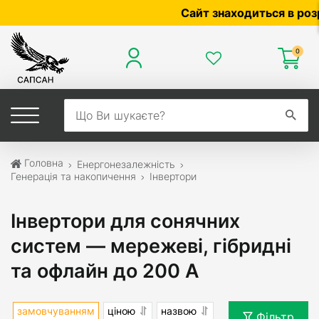
Сайт знаходиться в розробц
0
Головна
Енергонезалежність
Генерація та накопичення
Інвертори
Інвертори для сонячних
систем — мережеві, гібридні
та офлайн до 200 А
замовчуванням
ціною
назвою
Фільтр