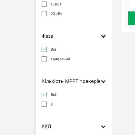
15 кВт
20 кВт
Фаза
Всі
трифазний
Кількість MPPT трекерів
Всі
2
ККД