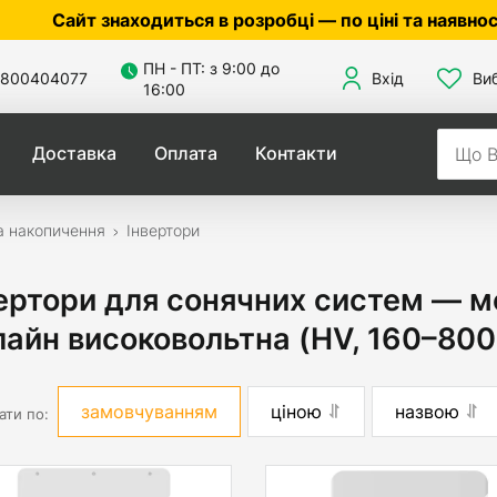
ходиться в розробці — по ціні та наявності уточнюйт
ПН - ПТ: з 9:00 до
800404077
Вхід
Ви
16:00
Доставка
Оплата
Контакти
а накопичення
Інвертори
ертори для сонячних систем — ме
айн високовольтна (HV, 160–800
замовчуванням
ціною
назвою
ати по: