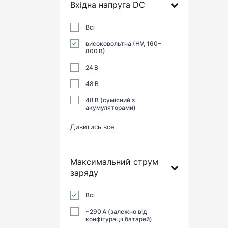
Вхідна напруга DC
Всі
високовольтна (HV, 160–
800 В)
24 В
48 В
48 В (сумісний з
акумуляторами)
Дивитись все
Максимальний струм
заряду
Всі
~290 А (залежно від
конфігурації батарей)