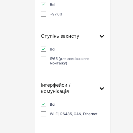
Всі
~97.6%
Ступінь захисту
Всі
IP65 (для зовнішнього
монтажу)
Інтерфейси /
комунікація
Всі
Wi‑Fi, RS485, CAN, Ethernet