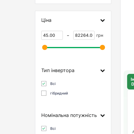
Ціна
-
грн
Тип інвертора
І
Всі
гібридний
Номінальна потужність
Всі