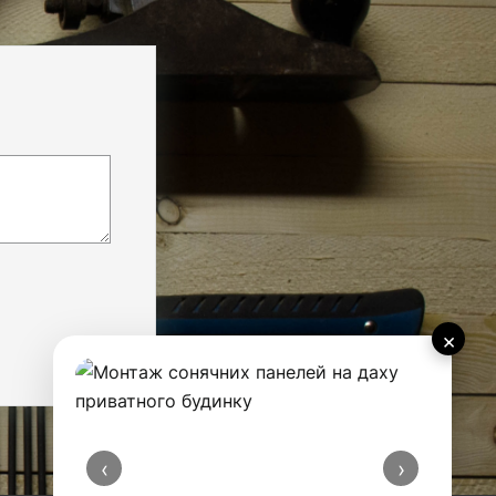
×
‹
›