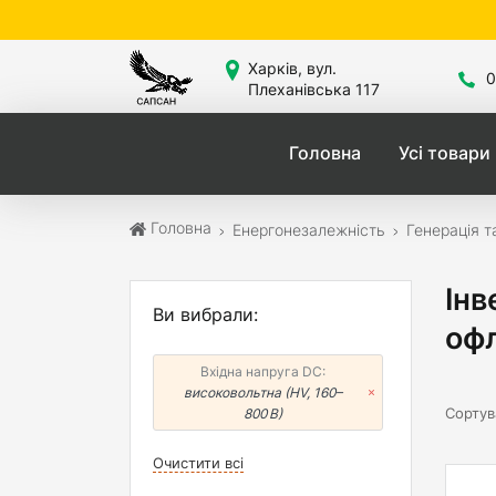
Сайт зна
Харків, вул.
0
Плеханівська 117
Головна
Усі товари
Головна
Енергонезалежність
Генерація т
Інв
Ви вибрали:
офл
Вхідна напруга DC:
високовольтна (HV, 160–
Сортув
800 В)
Очистити всі