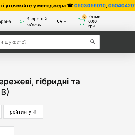
е у менеджера ☎
0503056010
,
0504042070
Кошик
0
Зворотній
бране
UA
0.00
зв'язок
грн
режеві, гібридні та
 В)
рейтингу