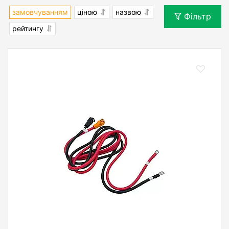
замовчуванням
ціною
назвою
Фільтр
рейтингу