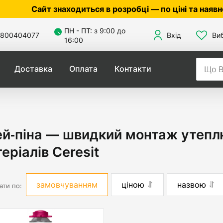
йт знаходиться в розробці — по ціні та наявності ут
ПН - ПТ: з 9:00 до
800404077
Вхід
Ви
16:00
Доставка
Оплата
Контакти
й‑піна — швидкий монтаж утепл
еріалів Ceresit
замовчуванням
ціною
назвою
ати по: