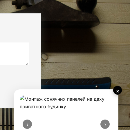
×
‹
›