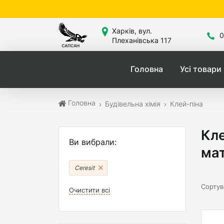
Са
Харків, вул.
0
Плеханівська 117
Головна
Усі товари
Головна
Будівельна хімія
Клей-піна
Кле
Ви вибрали:
мат
Ceresit
Сортув
Очистити всі