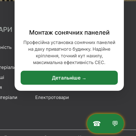
АРИ
Монтаж сонячних панелей
Професійна установка сонячних панелей
ність
Гідроізоляція
на даху приватного будинку. Надійне
кріплення, точний кут нахилу,
Геотекстиль
максимальна ефективність СЕС.
теріали
Гіпсокартонні системи
ші
Сітка та плівка
Детальніше →
я
Кріплення
теріали
Електротовари
☎
💬