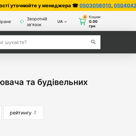
очнюйте у менеджера ☎
0503056010
,
0504042070
Кошик
0
Зворотній
бране
UA
0.00
зв'язок
грн
ювача та будівельних
рейтингу