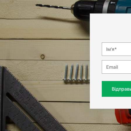
Ім'я*
Email
Відправ