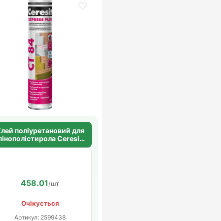
лей поліуретановий для
пінополістирола Ceresit
CT 84 EXPRESS PLUS
458.01
/шт
Очікується
Артикул: 2599438