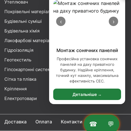
Утеплювач
Покрівельні матеріали
‹
›
Будівельні суміші
Будівельна хімія
Лакофарбові матеріали
Гідроізоляція
Монтаж сонячних панелей
Професійна установка сонячних
Геотекстиль
панелей на даху приватного
Гіпсокартонні системи
будинку. Надійне кріплення,
точний кут нахилу, максимальна
Сітка та плівка
ефективність СЕС.
Кріплення
Детальніше →
Електротовари
Доставка
Оплата
Контакти
☎
💬