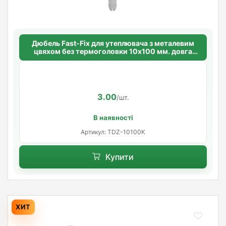
Дюбель Fast-Fix для утеплювача з металевим
цвяхом без термоголовки 10х100 мм. довга
розпорна база
3.00
/шт.
В наявності
Артикул: TDZ-10100K
Купити
ХИТ