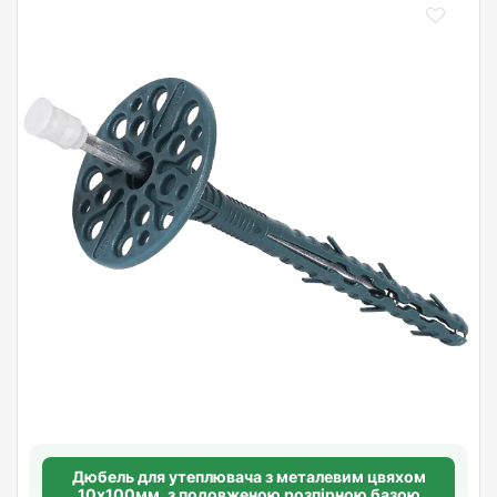
Дюбель для утеплювача з металевим цвяхом
10х100мм. з подовженою розпірною базою