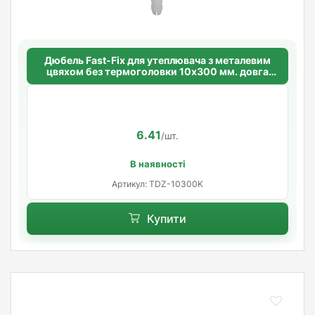
Дюбель Fast-Fix для утеплювача з металевим
цвяхом без термоголовки 10х300 мм. довга
розпорна база
6.41
/шт.
В наявності
Артикул: TDZ-10300K
Купити