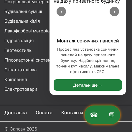
Покрівельні матеріали
‹
›
Будівельні суміші
Будівельна хімія
Лакофарбові матеріали
Гідроізоляція
Монтаж сонячних панелей
Професійна установка сонячних
Геотекстиль
панелей на даху приватного
Гіпсокартонні системи
будинку. Надійне кріплення,
точний кут нахилу, максимальна
Сітка та плівка
ефективність СЕС.
Кріплення
Детальніше →
Електротовари
Доставка
Оплата
Контакти
☎
💬
© Сапсан 2026