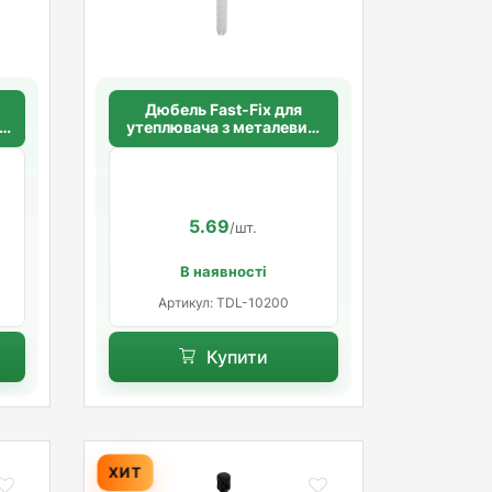
Дюбель Fast-Fix для
им
утеплювача з металевим
га
цвяхом 10х200 мм. довга
розпорна база
5.69
/шт.
В наявності
Артикул: TDL-10200
Купити
ХИТ