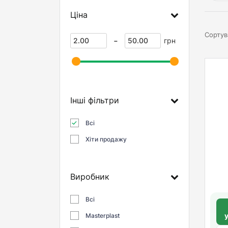
Ціна
Сортув
-
грн
Інші фільтри
Всі
Хіти продажу
Виробник
Всі
Masterplast