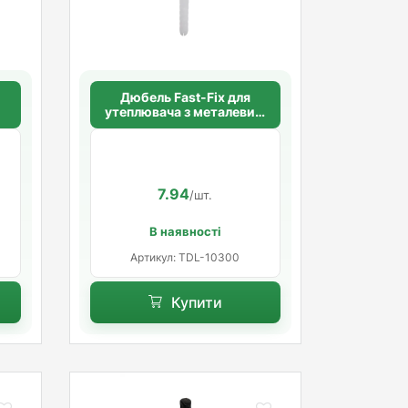
Дюбель Fast-Fix для
утеплювача з металевим
цвяхом 10х300 мм. довга
розпорна база
7.94
/шт.
В наявності
Артикул: TDL-10300
Купити