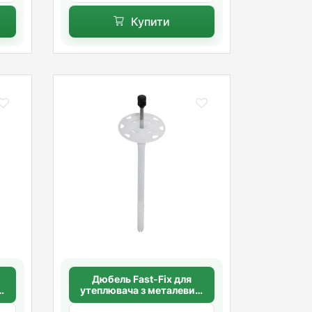
Купити
Дюбель Fast-Fix для
м
утеплювача з металевим
га
цвяхом 10х180 мм.