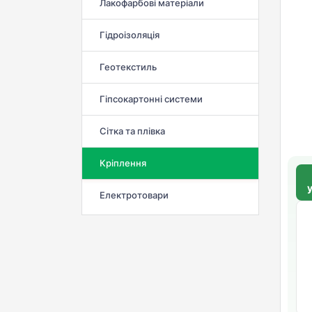
Лакофарбові матеріали
Гідроізоляція
Геотекстиль
Гіпсокартонні системи
Сітка та плівка
Кріплення
Електротовари
ц