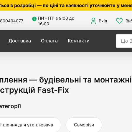
 — по ціні та наявності уточнюйте у менеджера ☎
0503
ПН - ПТ: з 9:00 до
800404077
Вхід
Ви
16:00
Доставка
Оплата
Контакти
плення — будівельні та монтажні
струкцій Fast-Fix
атегорії
іплення для утеплювача
Саморізи