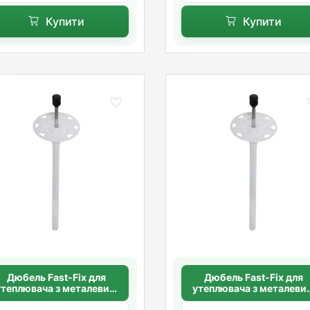
Купити
Купити
Дюбель Fast-Fix для
Дюбель Fast-Fix для
утеплювача з металевим
утеплювача з металеви
вяхом 10х160 мм. довга
цвяхом 10х180 мм. дов