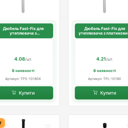
Дюбель Fast-Fix для
Дюбель Fast-Fix для
утеплювача з
утеплювача з платиков
пластиковим цвяхом
цвяхом 10х180 мм. дов
10х180 мм. коротка
розпорна база
розпорна база
4.08
4.21
/шт.
/шт.
В наявності
В наявності
Артикул: TPS-10180К
Артикул: TPL-10180
Купити
Купити
Т