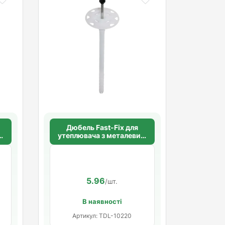
Дюбель Fast-Fix для
м
утеплювача з металевим
га
цвяхом 10х220 мм. довга
розпорна база
5.96
/шт.
В наявності
Артикул: TDL-10220