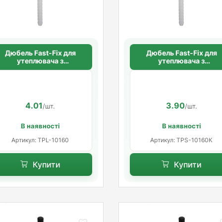
Дюбель Fast-Fix для
Дюбель Fast-Fix для
утеплювача з
утеплювача з
пластиковим цвяхом
пластиковим цвяхом
10х160 мм. довга
10х160 мм. коротка
розпорна база
розпорна база
4.01
3.90
/шт.
/шт.
В наявності
В наявності
Артикул: TPL-10160
Артикул: TPS-10160К
Купити
Купити