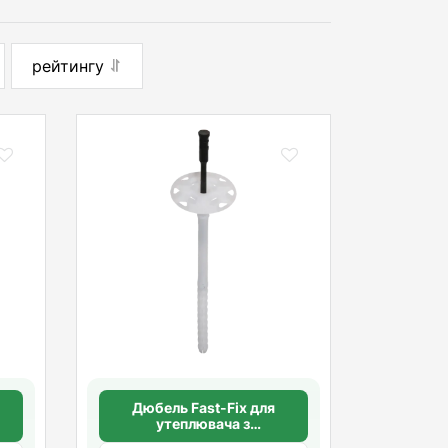
рейтингу
Дюбель Fast-Fix для
утеплювача з
пластиковим цвяхом