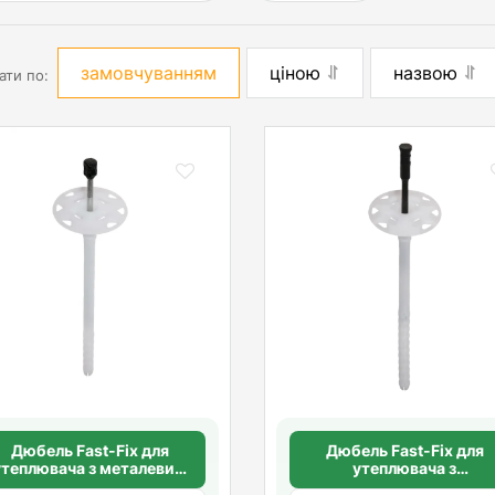
замовчуванням
ціною
назвою
ати по:
Дюбель Fast-Fix для
Дюбель Fast-Fix для
утеплювача з металевим
утеплювача з
цвяхом 10х160 мм,
пластиковим цвяхом