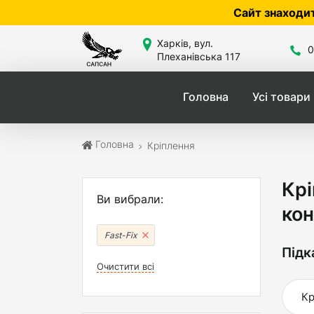
Сайт знаходиться в розробці
Харків, вул.
0
Плеханівська 117
Головна
Усі товари
Головна
Кріплення
Крі
Ви вибрали:
кон
Fast-Fix
Підк
Очистити всі
Кр