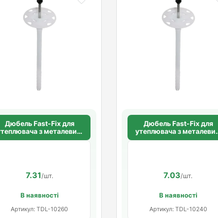
Дюбель Fast-Fix для
Дюбель Fast-Fix для
утеплювача з металевим
утеплювача з металеви
вяхом 10х260 мм. довга
цвяхом 10х240 мм. дов
розпорна база
розпорна база
7.31
7.03
/шт.
/шт.
В наявності
В наявності
Артикул: TDL-10260
Артикул: TDL-10240