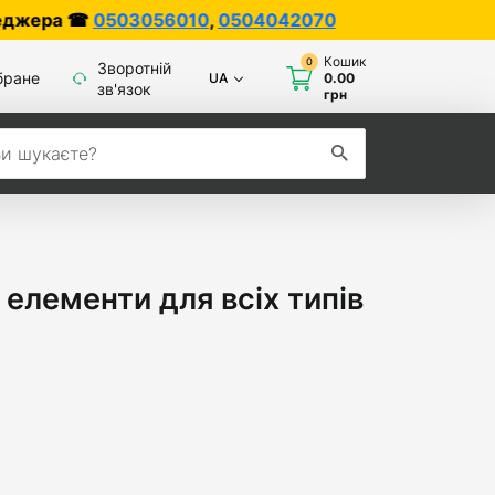
056010
,
0504042070
Кошик
0
Зворотній
бране
UA
0.00
зв'язок
грн
 елементи для всіх типів