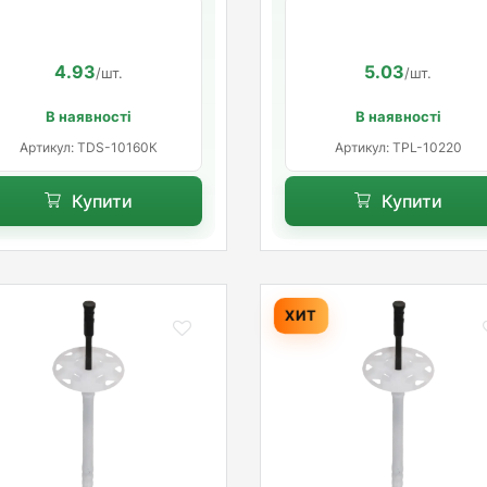
коротка розпорна база
10х220 мм. довга
розпорна база
4.93
5.03
/шт.
/шт.
В наявності
В наявності
Артикул: TDS-10160К
Артикул: TPL-10220
Купити
Купити
ХИТ