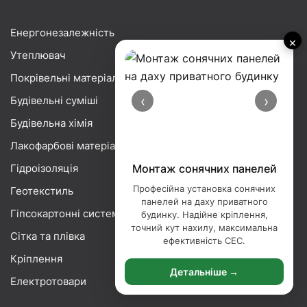
Енергонезалежність
×
Утеплювач
Покрівельні матеріали
‹
›
Будівельні суміші
Будівельна хімія
Лакофарбові матеріали
Гідроізоляція
Монтаж сонячних панелей
Професійна установка сонячних
Геотекстиль
панелей на даху приватного
Гіпсокартонні системи
будинку. Надійне кріплення,
точний кут нахилу, максимальна
Сітка та плівка
ефективність СЕС.
Кріплення
Детальніше →
Електротовари