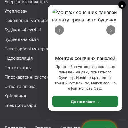
Енергонезалежність
×
Утеплювач
Покрівельні матеріали
‹
›
Будівельні суміші
Будівельна хімія
Лакофарбові матеріали
Гідроізоляція
Монтаж сонячних панелей
Професійна установка сонячних
Геотекстиль
панелей на даху приватного
Гіпсокартонні системи
будинку. Надійне кріплення,
точний кут нахилу, максимальна
Сітка та плівка
ефективність СЕС.
Кріплення
Детальніше →
Електротовари
Доставка
Оплата
Контакти