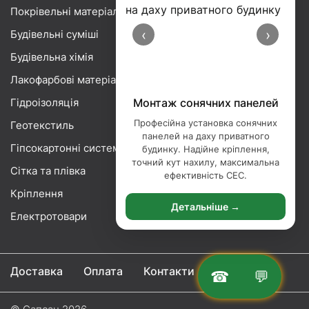
Покрівельні матеріали
‹
›
Будівельні суміші
Будівельна хімія
Лакофарбові матеріали
Гідроізоляція
Монтаж сонячних панелей
Професійна установка сонячних
Геотекстиль
панелей на даху приватного
Гіпсокартонні системи
будинку. Надійне кріплення,
точний кут нахилу, максимальна
Сітка та плівка
ефективність СЕС.
Кріплення
Детальніше →
Електротовари
Доставка
Оплата
Контакти
☎
💬