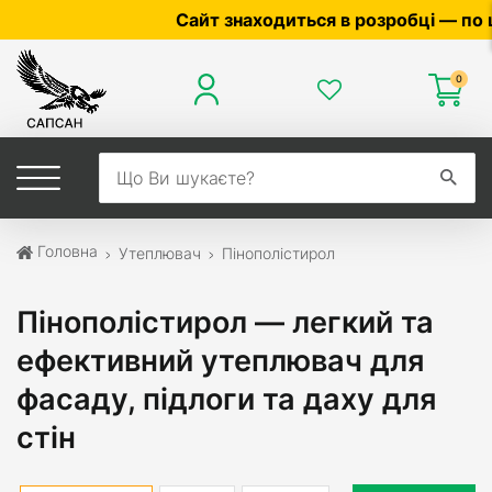
Сайт знаходиться в розробці — по ціні та н
0
Головна
Утеплювач
Пінополістирол
Пінополістирол — легкий та
ефективний утеплювач для
фасаду, підлоги та даху для
стін