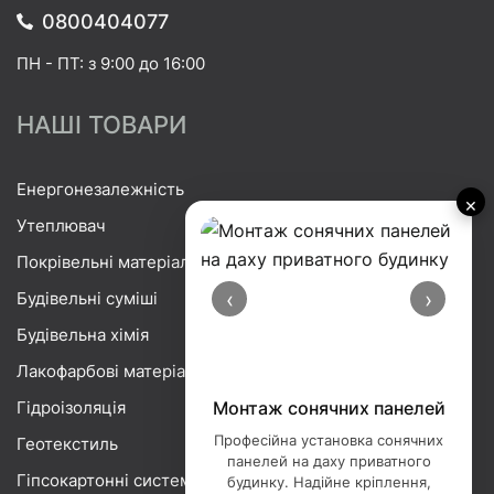
0800404077
ПН - ПТ: з 9:00 до 16:00
НАШІ ТОВАРИ
Енергонезалежність
×
Утеплювач
Покрівельні матеріали
‹
›
Будівельні суміші
Будівельна хімія
Лакофарбові матеріали
Гідроізоляція
Монтаж сонячних панелей
Професійна установка сонячних
Геотекстиль
панелей на даху приватного
Гіпсокартонні системи
будинку. Надійне кріплення,