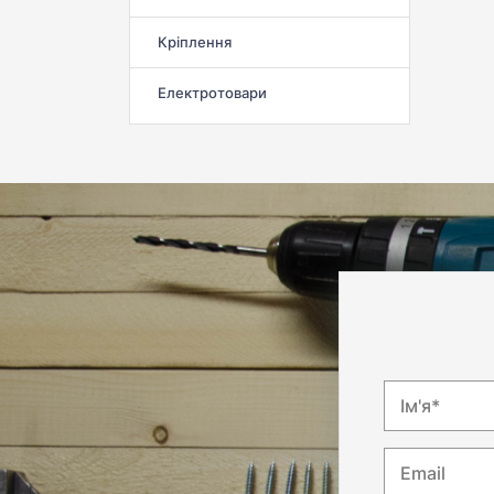
Кріплення
Електротовари
Ім'я*
Email