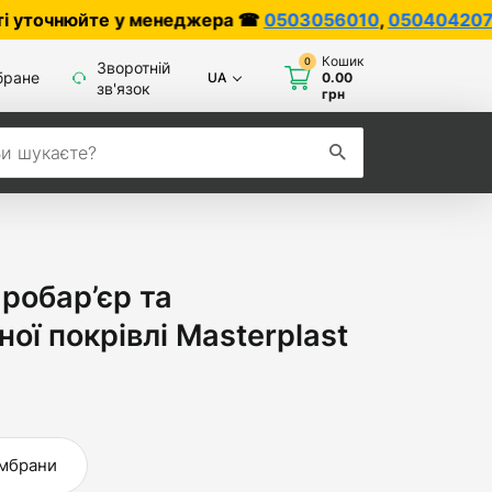
юйте у менеджера ☎
0503056010
,
0504042070
Кошик
0
Зворотній
бране
UA
0.00
зв'язок
грн
аробар’єр та
ої покрівлі Masterplast
ембрани