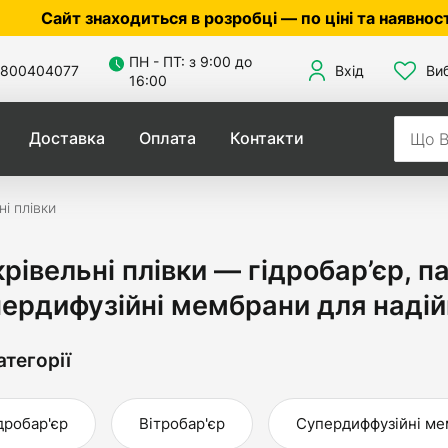
знаходиться в розробці — по ціні та наявності уточн
ПН - ПТ: з 9:00 до
800404077
Вхід
Ви
16:00
Доставка
Оплата
Контакти
ні плівки
рівельні плівки — гідробар’єр, п
ердифузійні мембрани для надійн
атегорії
дробар'єр
Вітробар'єр
Супердиффузійні м