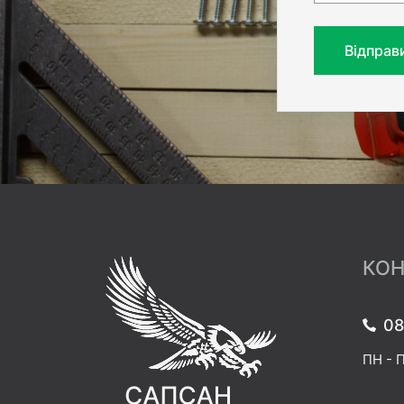
Відправ
КОН
08
ПН - П