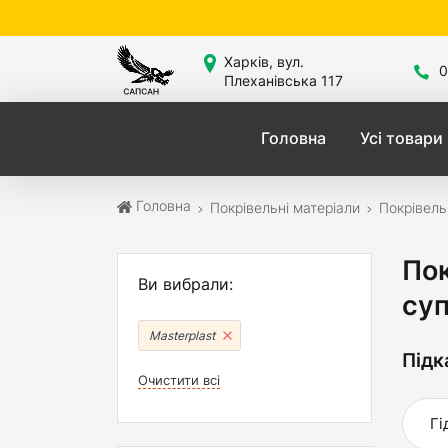
Сайт 
Харків, вул.
0
Плеханівська 117
Головна
Усі товари
Головна
Покрівельні матеріали
Покрівель
Пок
Ви вибрали:
суп
Masterplast
Підк
Очистити всі
Гі