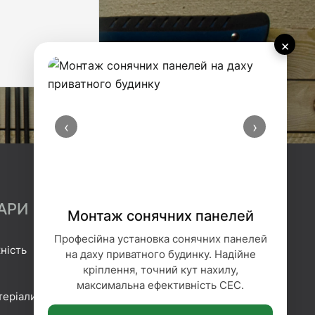
×
‹
›
АРИ
Монтаж сонячних панелей
Професійна установка сонячних панелей
ність
Гідроізоляція
на даху приватного будинку. Надійне
кріплення, точний кут нахилу,
Геотекстиль
максимальна ефективність СЕС.
теріали
Гіпсокартонні системи