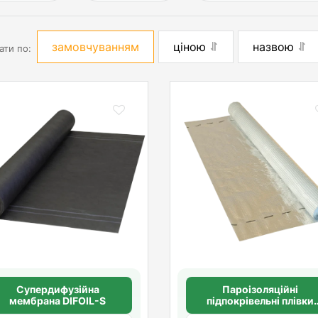
замовчуванням
ціною
назвою
ати по:
Супердифузійна
Пароізоляційні
мембрана DIFOIL-S
підпокрівельні плівки
MASTERFOL SOFT ALU-