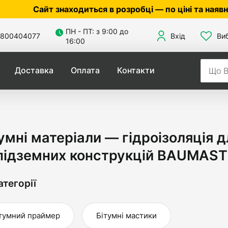
йт знаходиться в розробці — по ціні та наявності ут
ПН - ПТ: з 9:00 до
800404077
Вхід
Ви
16:00
Доставка
Оплата
Контакти
умні матеріали — гідроізоляція д
 підземних конструкцій BAUMAST
атегорії
тумний праймер
Бітумні мастики