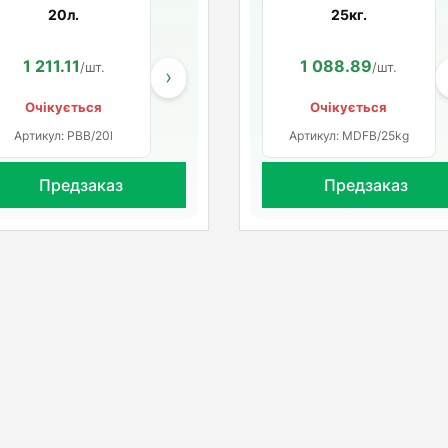
20л.
25кг.
1 211.11
217.33
1 088.89
/шт.
/шт.
/шт.
›
Очікується
Очікується
Артикул: PBB/20l
Артикул: MDFB/25kg
Предзаказ
Предзаказ