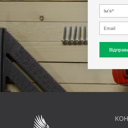
Ім'я*
Email
Відправ
КОН