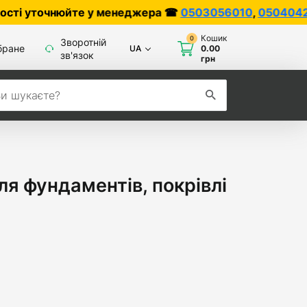
очнюйте у менеджера ☎
0503056010
,
0504042070
Кошик
0
Зворотній
бране
UA
0.00
зв'язок
грн
ля фундаментів, покрівлі