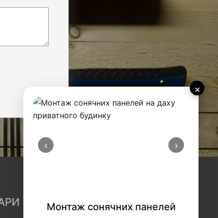
×
‹
›
АРИ
Монтаж сонячних панелей