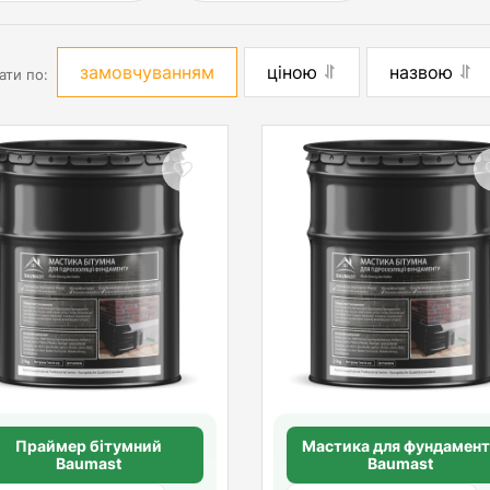
замовчуванням
ціною
назвою
ати по:
Праймер бітумний
Мастика для фундамен
Baumast
Baumast