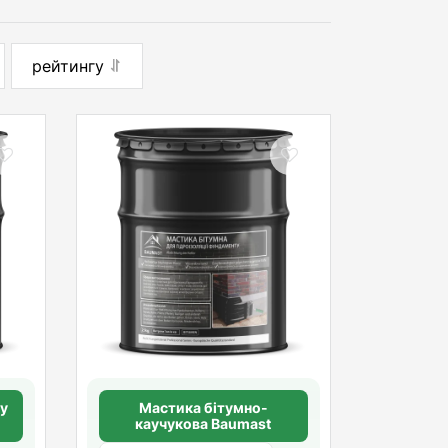
рейтингу
ту
Мастика бітумно-
каучукова Baumast