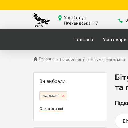
Са
Харків, вул.
0
Плеханівська 117
Головна
Усі товари
Головна
Гідроізоляція
Бітумні матеріали
Біт
Ви вибрали:
та
BAUMAST
Підк
Очистити всі
Бі