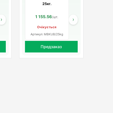
25кг.
938.00
1 155.56
964.00
/шт.
/шт.
/шт.
›
›
Очікується
Артикул: MBKUB/25kg
Предзаказ