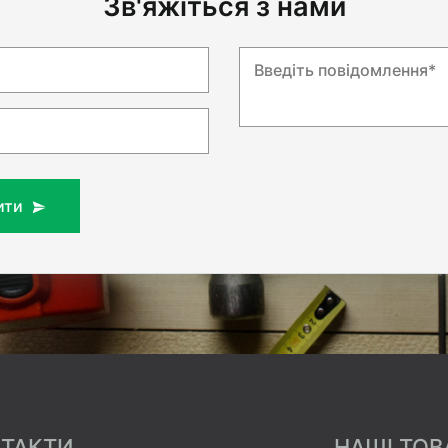
Зв'яжіться з нами
Введіть повідомлення*
ити
ТАКТИ
НАШІ ТОВ