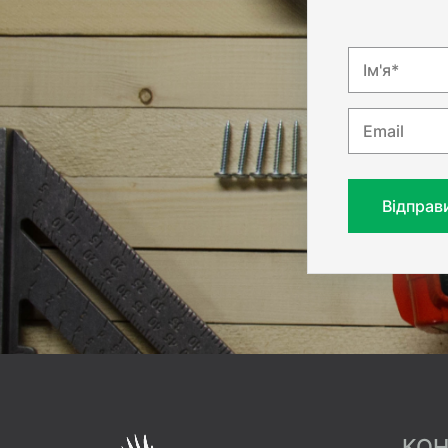
Ім'я*
Email
Відправ
КОН