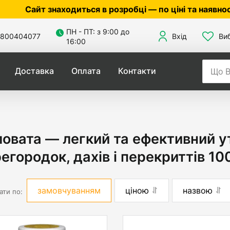
знаходиться в розробці — по ціні та наявності уточню
ПН - ПТ: з 9:00 до
800404077
Вхід
Ви
16:00
Доставка
Оплата
Контакти
овата — легкий та ефективний у
егородок, дахів і перекриттів 1
замовчуванням
ціною
назвою
ати по: