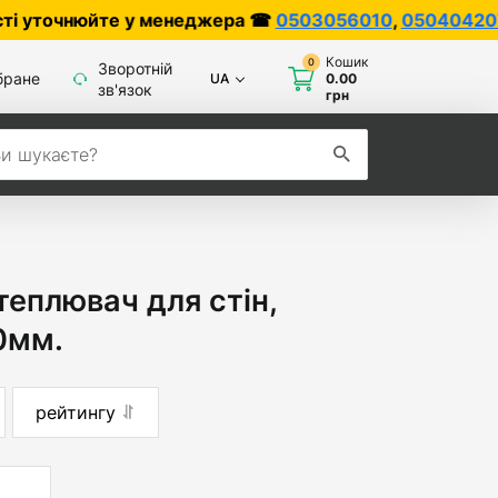
йте у менеджера ☎
0503056010
,
0504042070
Кошик
0
Зворотній
бране
UA
0.00
зв'язок
грн
теплювач для стін,
00мм.
рейтингу