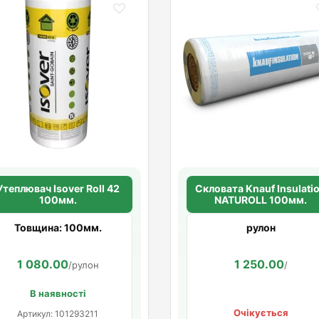
Утеплювач Isover Roll 42
Скловата Knauf Insulati
100мм.
NATUROLL 100мм.
Товщина: 100мм.
рулон
1 080.00
1 250.00
/рулон
/
В наявності
Очікується
Артикул: 101293211