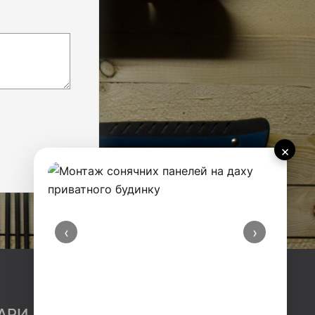
×
‹
›
АРИ