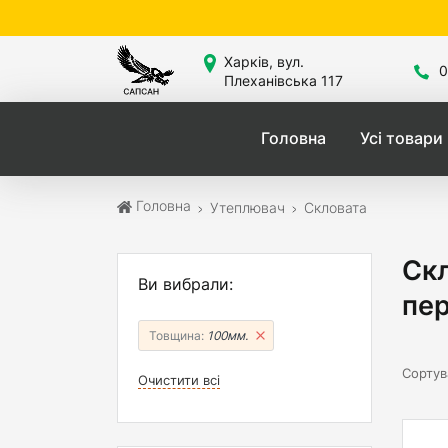
Сайт 
Харків, вул.
0
Плеханівська 117
Головна
Усі товари
Головна
Утеплювач
Скловата
Скл
Ви вибрали:
пер
Товщина:
100мм.
Сортув
Очистити всі