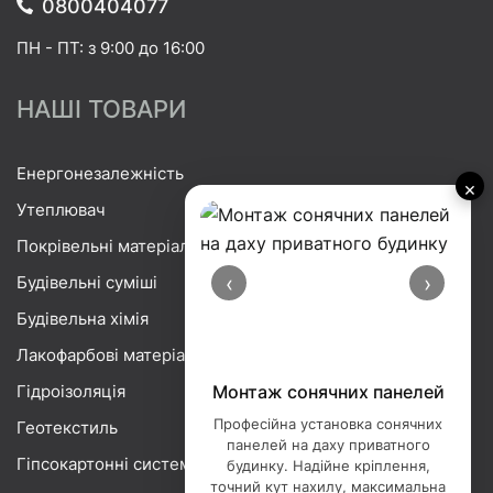
0800404077
ПН - ПТ: з 9:00 до 16:00
НАШІ ТОВАРИ
Енергонезалежність
×
Утеплювач
Покрівельні матеріали
‹
›
Будівельні суміші
Будівельна хімія
Лакофарбові матеріали
Гідроізоляція
Монтаж сонячних панелей
Професійна установка сонячних
Геотекстиль
панелей на даху приватного
Гіпсокартонні системи
будинку. Надійне кріплення,
точний кут нахилу, максимальна