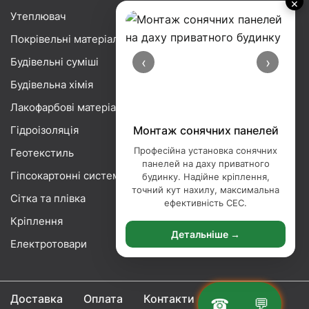
×
Утеплювач
Покрівельні матеріали
‹
›
Будівельні суміші
Будівельна хімія
Лакофарбові матеріали
Гідроізоляція
Монтаж сонячних панелей
Професійна установка сонячних
Геотекстиль
панелей на даху приватного
Гіпсокартонні системи
будинку. Надійне кріплення,
точний кут нахилу, максимальна
Сітка та плівка
ефективність СЕС.
Кріплення
Детальніше →
Електротовари
Доставка
Оплата
Контакти
☎
💬