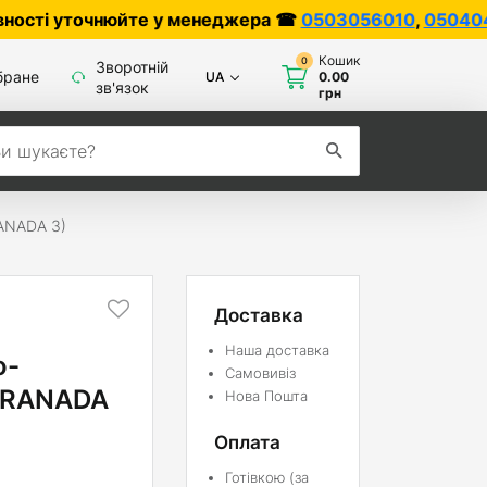
точнюйте у менеджера ☎
0503056010
,
0504042070
Кошик
0
Зворотній
бране
UA
0.00
зв'язок
грн
RANADA 3)
Доставка
Наша доставка
о-
Самовивіз
(GRANADA
Нова Пошта
Оплата
Готівкою (за