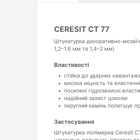
CERESIT CT 77
Штукатурка декоративно-мозаїч
1,2–1,6 мм та 1,4–2 мм)
Властивості
стійка до ударних навантаж
висока міцність та еластичн
посилені гідрозахисні власти
надійний захист цоколю
округлий камінь полегшує п
Застосування
Штукатурка полімерна Ceresit 
цементно-вапняних, гіпсових та 