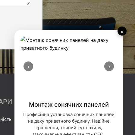
×
‹
›
АРИ
Монтаж сонячних панелей
Професійна установка сонячних панелей
ність
Гідроізоляція
на даху приватного будинку. Надійне
кріплення, точний кут нахилу,
Геотекстиль
максимальна ефективність СЕС.