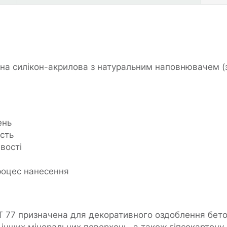
на силікон-акрилова з натуральним наповнювачем (з
ень
ість
вості
роцес нанесення
СТ 77 призначена для декоративного оздоблення бет
інших мінеральних поверхонь, а також гіпсокартону 