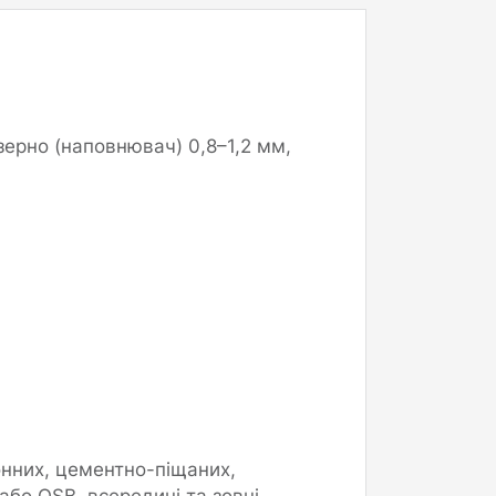
ерно (наповнювач) 0,8–1,2 мм,
онних, цементно-піщаних,
або OSB, всередині та зовні