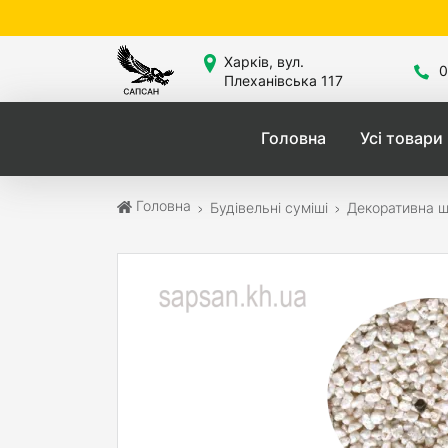
С
Харків, вул.
0
Плеханівська 117
Головна
Усі товари
Головна
Будівельні суміші
Декоративна ш