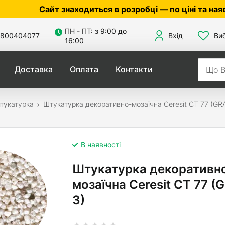
айт знаходиться в розробці — по ціні та наявності у
ПН - ПТ: з 9:00 до
800404077
Вхід
Ви
16:00
Доставка
Оплата
Контакти
тукатурка
Штукатурка декоративно-мозаїчна Ceresit CT 77 (G
В наявності
Штукатурка декоративн
мозаїчна Ceresit CT 77 
3)