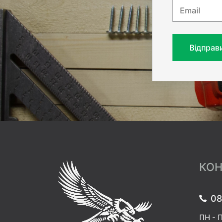
Email
Відправ
КОН
08
ПН - П