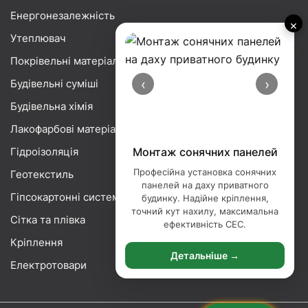
Енергонезалежність
×
Утеплювач
Покрівельні матеріали
‹
›
Будівельні суміші
Будівельна хімія
Лакофарбові матеріали
Гідроізоляція
Монтаж сонячних панелей
Професійна установка сонячних
Геотекстиль
панелей на даху приватного
Гіпсокартонні системи
будинку. Надійне кріплення,
точний кут нахилу, максимальна
Сітка та плівка
ефективність СЕС.
Кріплення
Детальніше →
Електротовари