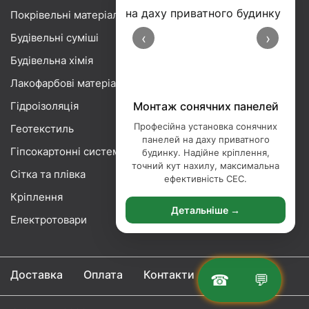
Покрівельні матеріали
‹
›
Будівельні суміші
Будівельна хімія
Лакофарбові матеріали
Гідроізоляція
Монтаж сонячних панелей
Професійна установка сонячних
Геотекстиль
панелей на даху приватного
Гіпсокартонні системи
будинку. Надійне кріплення,
точний кут нахилу, максимальна
Сітка та плівка
ефективність СЕС.
Кріплення
Детальніше →
Електротовари
Доставка
Оплата
Контакти
☎
💬