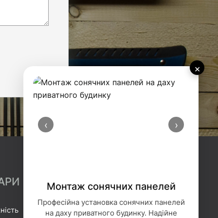
×
‹
›
АРИ
Монтаж сонячних панелей
Професійна установка сонячних панелей
ність
Гідроізоляція
на даху приватного будинку. Надійне