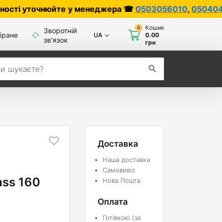
уточнюйте у менеджера ☎
0503056010
,
0504042070
Кошик
0
Зворотній
бране
UA
0.00
зв'язок
грн
Доставка
Наша доставка
Самовивіз
ass 160
Нова Пошта
Оплата
Готівкою (за