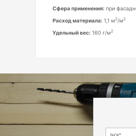
Сфера применения:
при фасадн
2
2
Расход материала:
1,1 м
/м
2
Удельный вес:
160 г/м
Ім'я*