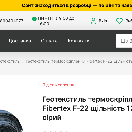
йт знаходиться в розробці — по ціні та наявності ут
ПН - ПТ: з 9:00 до
800404077
Вхід
Ви
16:00
Доставка
Оплата
Контакти
отекстиль
Геотекстиль термоскріплений Fibertex F-22 щільніст
Під замовлення
Геотекстиль термоскріп
Fibertex F-22 щільність 1
сірий