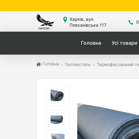
Са
Харків, вул.
0
Плеханівська 117
Головна
Усі товари
Головна
Геотекстиль
Термофіксований ге