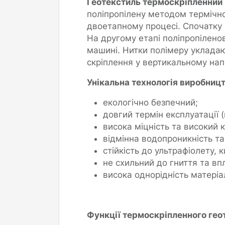
Геотекстиль термоскріпленний 
поліпропілену методом термічн
двоетапному процесі. Спочатку 
На другому етапі поліпропіленов
машині. Нитки полімеру укладаю
скріплення у вертикальному нап
Унікальна технологія виробницт
екологічно безпечний;
довгий термін експлуатації (
висока міцність та високий 
відмінна водопроникність та 
стійкість до ультрафіолету,
не схильний до гниття та впл
висока однорідність матеріа
Функції термоскріпленного гео