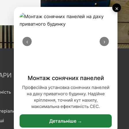
×
‹
›
АРИ
Монтаж сонячних панелей
Професійна установка сонячних панелей
ність
Гідроізоляція
на даху приватного будинку. Надійне
кріплення, точний кут нахилу,
Геотекстиль
максимальна ефективність СЕС.
теріали
Гіпсокартонні системи
ші
Сітка та плівка
Детальніше →