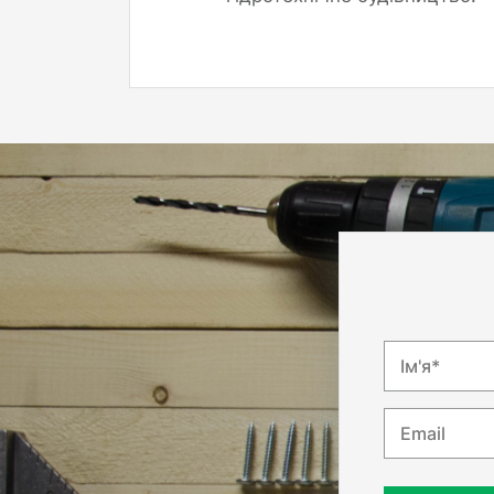
Ім'я*
Email