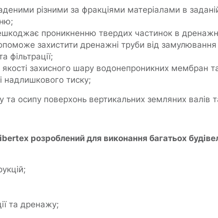
аденими різними за фракціями матеріалами в задані
ню;
ешкоджає проникненню твердих частинок в дренажн
допоможе захистити дренажні труби від замулювання
а фільтрації;
в якості захисного шару водонепроникних мембран т
зі надлишкового тиску;
у та осипу поверхонь вертикальних земляних валів та
bertex розроблений для виконання багатьох будівел
укцій;
ії та дренажу;