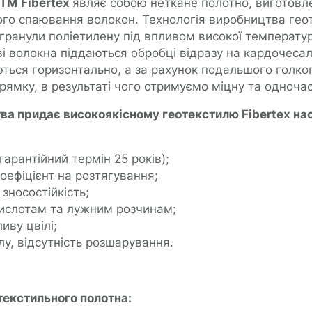
ТМ Fibertex
являє собою неткане полотно, виготовле
ого спаювання волокон. Технологія виробництва гео
гранули поліетилену під впливом високої температу
і волокна піддаються обробці відразу на кардочесал
ться горизонтально, а за рахунок подальшого голко
рямку, в результаті чого отримуємо міцну та одночас
ва придає високоякісному геотекстилю Fibertex нас
гарантійний термін 25 років);
коефіцієнт на розтягування;
зносостійкість;
 кислотам та лужним розчинам;
иву цвілі;
лу, відсутність розшарування.
текстильного полотна: