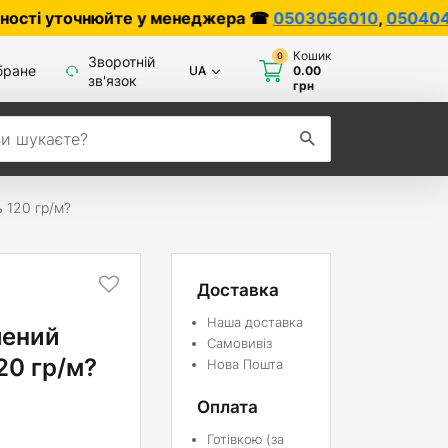
очнюйте у менеджера ☎
0503056010
,
0504042070
Кошик
0
Зворотній
бране
UA
0.00
зв'язок
грн
ь 120 гр/м?
Доставка
Наша доставка
лений
Самовивіз
20 гр/м?
Нова Пошта
Оплата
Готівкою (за