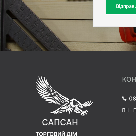
Відправ
КОН
08
ПН - П
ТОРГОВИЙ ДІМ