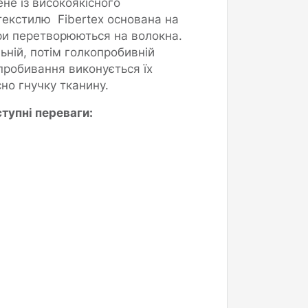
не із високоякісного
текстилю Fibertex основана на
ри перетворюються на волокна.
ьній, потім голкопробивній
пробивання виконується їх
но гнучку тканину.
тупні переваги: