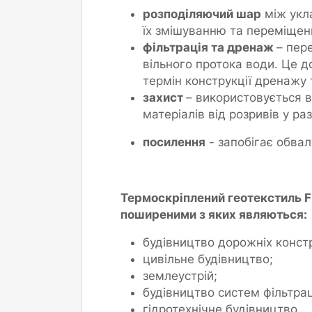
розподіляючий шар
між укл
їх змішуванню та переміщен
фільтрація та дренаж
– пер
вільного протока води. Це 
термін конструкції дренажу т
захист
– використовується 
матеріалів від розривів у ра
посилення
- запобігає обвал
Термоскріплений геотекстиль Fi
поширеними з яких являються:
будівництво дорожніх констр
цивільне будівництво;
землеустрій;
будівництво систем фільтрац
гідротехнічне будівництво.