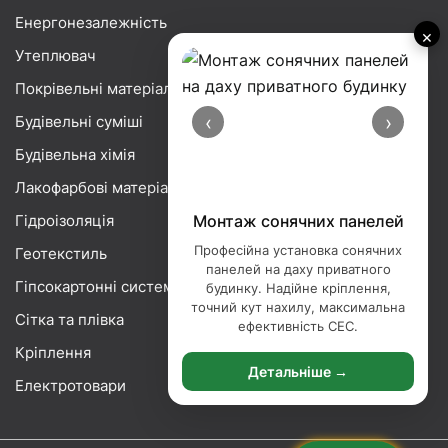
Енергонезалежність
×
Утеплювач
Покрівельні матеріали
‹
›
Будівельні суміші
Будівельна хімія
Лакофарбові матеріали
Гідроізоляція
Монтаж сонячних панелей
Професійна установка сонячних
Геотекстиль
панелей на даху приватного
Гіпсокартонні системи
будинку. Надійне кріплення,
точний кут нахилу, максимальна
Сітка та плівка
ефективність СЕС.
Кріплення
Детальніше →
Електротовари