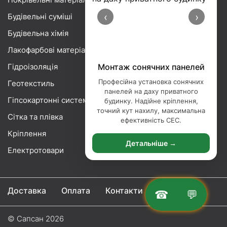
‹
›
Будівельні суміші
Будівельна хімія
Лакофарбові матеріали
Гідроізоляція
Монтаж сонячних панелей
Професійна установка сонячних
Геотекстиль
панелей на даху приватного
Гіпсокартонні системи
будинку. Надійне кріплення,
точний кут нахилу, максимальна
Сітка та плівка
ефективність СЕС.
Кріплення
Детальніше →
Електротовари
Доставка
Оплата
Контакти
☎
💬
© Сапсан 2026