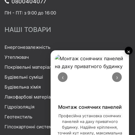
0800404077
ПН - ПТ: з 9:00 до 16:00
НАШІ ТОВАРИ
Енергонезалежність
×
Утеплювач
Покрівельні матеріали
‹
›
Будівельні суміші
Будівельна хімія
Лакофарбові матеріали
Гідроізоляція
Монтаж сонячних панелей
Професійна установка сонячних
Геотекстиль
панелей на даху приватного
Гіпсокартонні системи
будинку. Надійне кріплення,
точний кут нахилу, максимальна