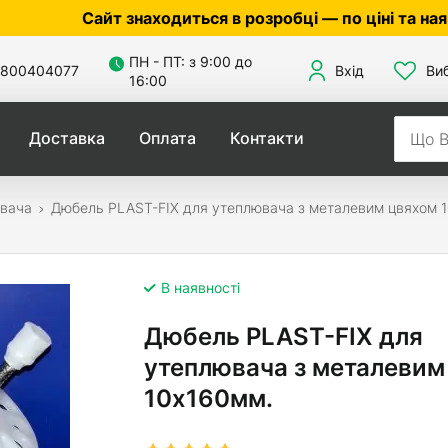
айт знаходиться в розробці — по ціні та наявності у
ПН - ПТ: з 9:00 до
800404077
Вхід
Ви
16:00
Доставка
Оплата
Контакти
ювача
Дюбель PLAST-FIX для утеплювача з металевим цвяхом 
В наявності
Дюбель PLAST-FIX для
утеплювача з металевим
10х160мм.