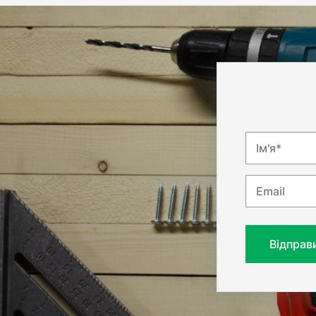
Ім'я*
Email
Відправ