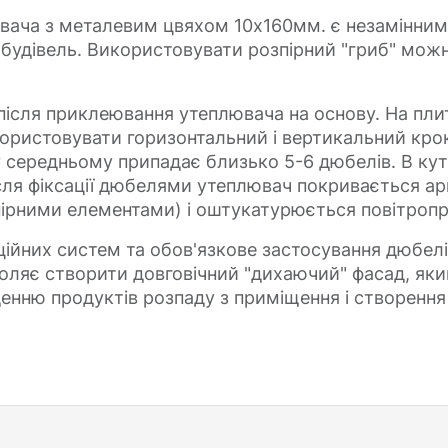
ача з металевим цвяхом 10х160мм. є незамінним 
будівель. Використовувати розпірний "гриб" можна
ісля приклеювання утеплювача на основу. На плит
ористовувати горизонтальний і вертикальний крок
у середньому припадає близько 5-6 дюбелів. В куто
ісля фіксації дюбелями утеплювач покривається а
пірними елементами) і оштукатурюється повітроп
ійних систем та обов'язкове застосування дюбелі
оляє створити довговічний "дихаючий" фасад, як
енню продуктів розпаду з приміщення і створення