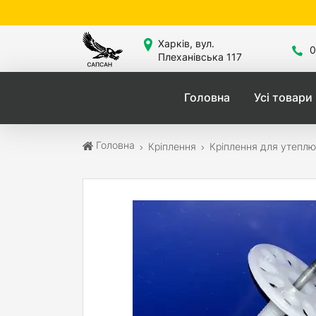
С
Харків, вул.
0
Плеханівська 117
Головна
Усі товари
Головна
Кріплення
Кріплення для утепл