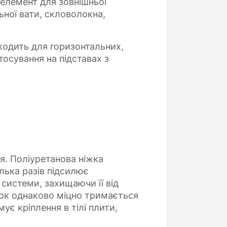
елемент для зовнішньої
ьної вати, скловолокна,
ходить для горизонтальних,
осування на підставах з
я. Поліуретанова ніжка
лька разів підсилює
 системи, захищаючи її від
шок однаково міцно тримається
ує кріплення в тілі плити,