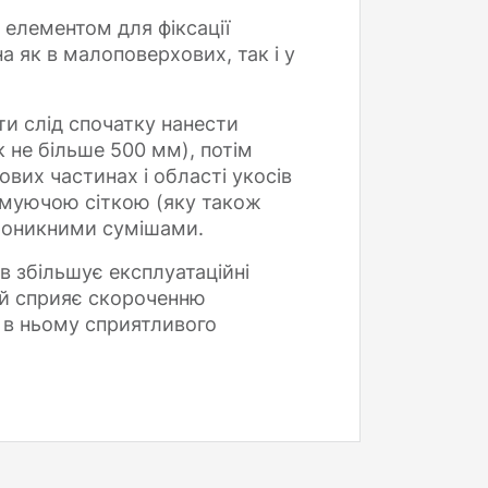
елементом для фіксації
 як в малоповерхових, так і у
и слід спочатку нанести
 не більше 500 мм), потім
вих частинах і області укосів
рмуючою сіткою (яку також
роникними сумішами.
в збільшує експлуатаційні
ий сприяє скороченню
 в ньому сприятливого