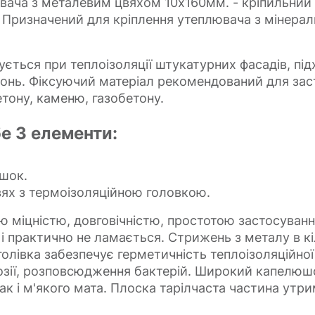
ача з металевим цвяхом 10х160мм. - кріпильний 
т. Призначений для кріплення утеплювача з мінерал
ться при теплоізоляції штукатурних фасадів, під
онь. Фіксуючий матеріал рекомендований для заст
етону, каменю, газобетону.
е 3 елементи:
шок.
ях з термоізоляційною головкою.
ю міцністю, довговічністю, простотою застосуванн
і практично не ламається. Стрижень з металу в кі
олівка забезпечує герметичність теплоізоляційної
розії, розповсюдження бактерій. Широкий капелю
так і м'якого мата. Плоска тарілчаста частина утрим