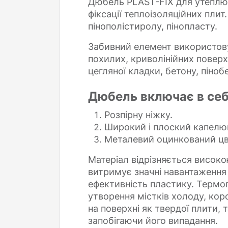
Дюбель PLAST-FIX для утеплюв
фіксації теплоізоляційних пли
пінополістиролу, пінопласту.
Забивний елемент використовує
похилих, криволінійних поверх
цегляної кладки, бетону, піноб
Дюбель включає в себ
Розпірну ніжку.
Широкий і плоский капелю
Металевий оцинкований цв
Матеріал відрізняється високо
витримує значні навантаження 
ефективність пластику. Термог
утворення містків холоду, ко
на поверхні як твердої плити, 
запобігаючи його випадання.