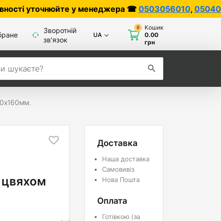
точнюйте у менеджера ☎
0503056010
,
0504042070
Кошик
0
Зворотній
бране
UA
0.00
зв'язок
грн
10х160мм.
Доставка
Наша доставка
Самовивіз
 цвяхом
Нова Пошта
Оплата
Готівкою (за