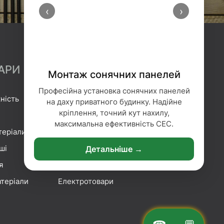
‹
›
АРИ
Монтаж сонячних панелей
Професійна установка сонячних панелей
ність
Гідроізоляція
на даху приватного будинку. Надійне
кріплення, точний кут нахилу,
Геотекстиль
максимальна ефективність СЕС.
теріали
Гіпсокартонні системи
ші
Сітка та плівка
Детальніше →
я
Кріплення
теріали
Електротовари