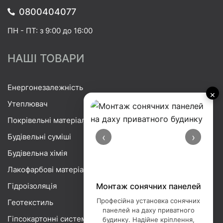
0800404077
ПН - ПТ: з 9:00 до 16:00
НАШІ ТОВАРИ
Енергонезалежність
×
Утеплювач
Покрівельні матеріали
‹
›
Будівельні суміші
Будівельна хімія
Лакофарбові матеріали
Гідроізоляція
Монтаж сонячних панелей
Професійна установка сонячних
Геотекстиль
панелей на даху приватного
Гіпсокартонні системи
будинку. Надійне кріплення,