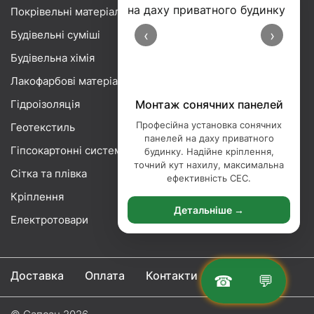
Покрівельні матеріали
‹
›
Будівельні суміші
Будівельна хімія
Лакофарбові матеріали
Гідроізоляція
Монтаж сонячних панелей
Професійна установка сонячних
Геотекстиль
панелей на даху приватного
Гіпсокартонні системи
будинку. Надійне кріплення,
точний кут нахилу, максимальна
Сітка та плівка
ефективність СЕС.
Кріплення
Детальніше →
Електротовари
Доставка
Оплата
Контакти
☎
💬