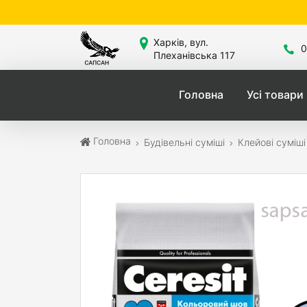
Харків, вул.
0
Плеханівська 117
Головна
Усі товари
Головна
Будівельні суміші
Клейові суміші