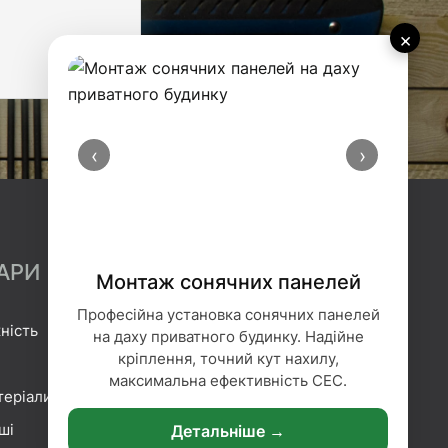
×
‹
›
АРИ
Монтаж сонячних панелей
Професійна установка сонячних панелей
ність
Гідроізоляція
на даху приватного будинку. Надійне
кріплення, точний кут нахилу,
Геотекстиль
максимальна ефективність СЕС.
теріали
Гіпсокартонні системи
ші
Сітка та плівка
Детальніше →