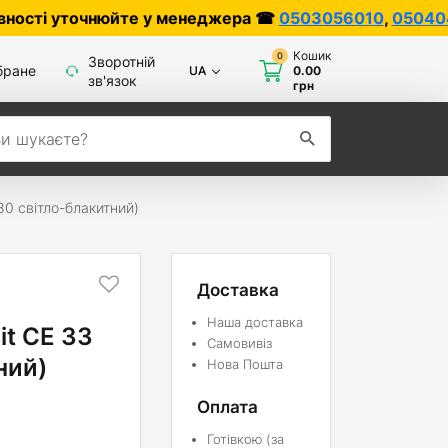
уточнюйте у менеджера ☎
0503056010
,
0504042070
Кошик
0
Зворотній
бране
UA
0.00
зв'язок
грн
80 світло-блакитний)
Доставка
Наша доставка
it СЕ 33
Самовивіз
ний)
Нова Пошта
Оплата
Готівкою (за