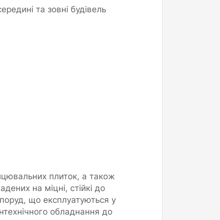
редині та зовні будівель
ицювальних плиток, а також
дених на міцні, стійкі до
споруд, що експлуатуються у
нтехнічного обладнання до