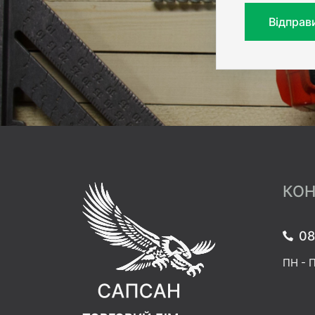
Відправ
КОН
08
ПН - П