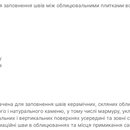
я заповнення швів між облицювальними плитками все
у
а
ачена для заповнення швів керамічних, скляних обл
о і натурального каменю, у тому числі мармуру, укла
альних і вертикальних поверхнях усередині та зовні 
аційні шви в облицюваннях та місця примикання са