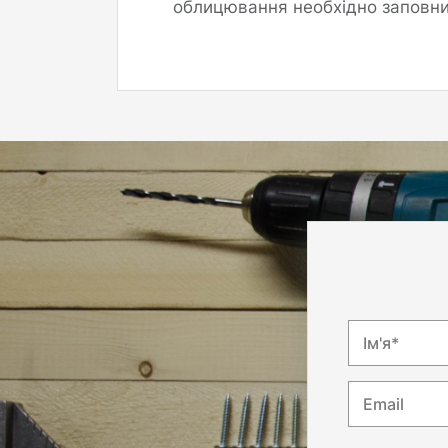
облицювання необхідно заповнит
Ім'я*
Email