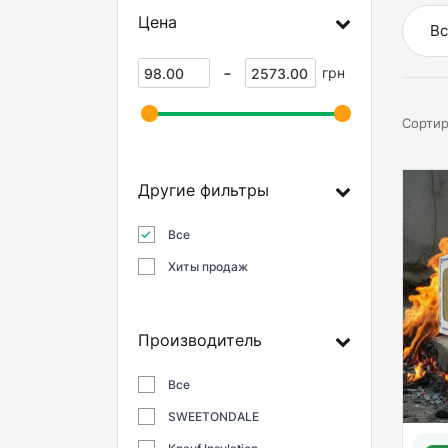
Цена
Вс
-
грн
Сортир
Другие фильтры
Все
Хиты продаж
Производитель
Все
SWEETONDALE