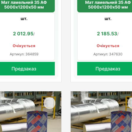
Мат ламельний 35 АФ
Мат ламельний 35 АФ
5000х1200х50 мм
5000х1200х50 мм
шт.
шт.
2 012.95
2 185.53
/
/
Очікується
Очікується
Артикул: 364859
Артикул: 347630
Предзаказ
Предзаказ