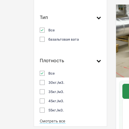
Тип
Все
базальтовая вата
Плотность
Все
30кг./м3.
35кг./м3.
45кг./м3.
55кг./м3.
Смотреть все