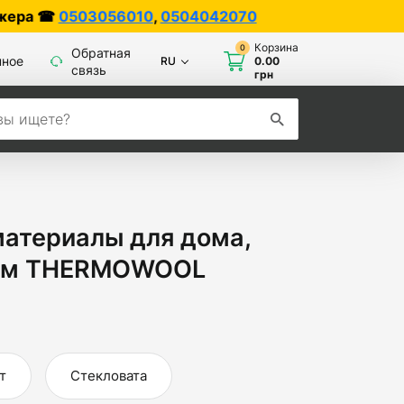
0504042070
Корзина
0
Обратная
нное
RU
0.00
связь
грн
материалы для дома,
тем THERMOWOOL
т
Стекловата