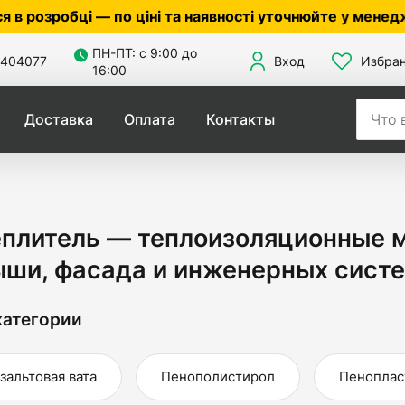
і та наявності уточнюйте у менеджера ☎
0503056010
,
ПН-ПТ: с 9:00 до
404077
Вход
Избра
16:00
Доставка
Оплата
Контакты
еплитель — теплоизоляционные 
ыши, фасада и инженерных сис
атегории
зальтовая вата
Пенополистирол
Пеноплас