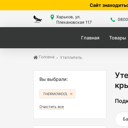
Сайт знаходиться в розробці — по цін
Харьков, ул.
0800
Плехановская 117
Главная
Товары
Головна
Утеплитель
Ут
Вы выбрали:
кр
THERMOWOOL
Подк
Очистить все
Ба