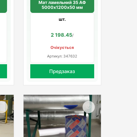
Мат ламельний 35 АФ
5000х1200х50 мм
шт.
2 198.45
/
Очікується
Артикул: 347632
Предзаказ