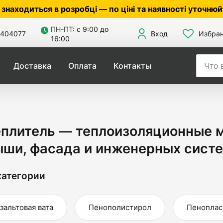
робці — по ціні та наявності уточнюйте у менеджера 
ПН-ПТ: с 9:00 до
404077
Вход
Избра
16:00
Доставка
Оплата
Контакты
еплитель — теплоизоляционные 
ши, фасада и инженерных систе
атегории
зальтовая вата
Пенополистирол
Пеноплас