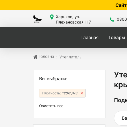
Сайт знаходиться в роз
Харьков, ул.
0800
Плехановская 117
Главная
Товары
Головна
Утеплитель
Ут
Вы выбрали:
кры
Плотность:
120кг./м3.
Подк
Очистить все
Ба