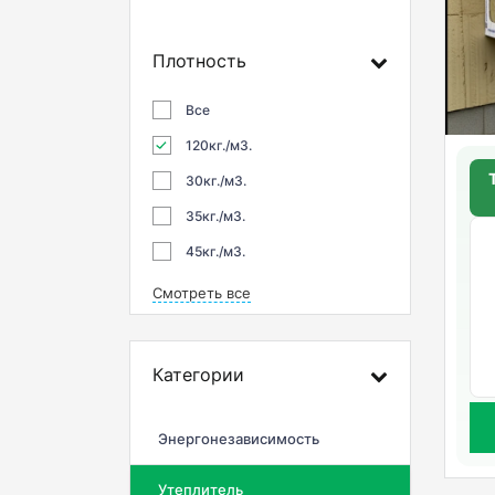
Плотность
Все
120кг./м3.
30кг./м3.
35кг./м3.
45кг./м3.
Смотреть все
Категории
Энергонезависимость
Утеплитель