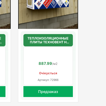
Е
ТЕПЛОИЗОЛЯЦИОННЫЕ
ПЛИТЫ ТЕХНОВЕНТ Н
50мм.(36г/м3)
1200*600*50
887.99
/м2
Очікується
Артикул: 72966
Предзаказ