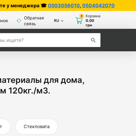
☎
0503056010
,
0504042070
Корзина
0
Обратная
нное
RU
0.00
связь
грн
материалы для дома,
м 120кг./м3.
т
Стекловата