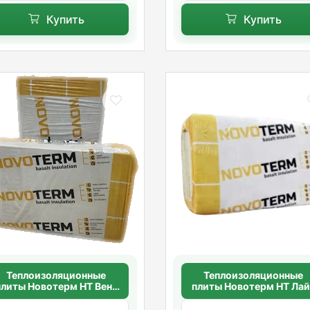
Купить
Купить
Теплоизоляционные
Теплоизоляционные
плиты Новотерм НТ Вент
плиты Новотерм НТ Лай
Фасад 80 50мм.(80кг/
30 50мм.(30кг/м3)
м3) 1000*600*50
1000*600*50