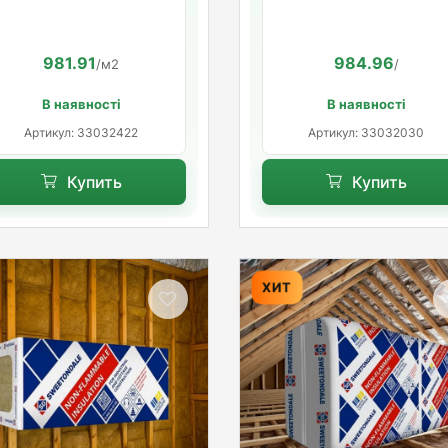
1200*600*50
100мм. (45кг/м3)
981.91
984.96
/м2
/
В наявності
В наявності
Артикул: 33032422
Артикул: 33032030
Купить
Купить
ХИТ