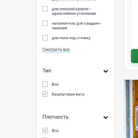
для плоской кровли –
однослойное утепление
наполнитель для сэндвич-
панелей
для пола под стяжку
Смотреть все
Тип
Все
базальтовая вата
Плотность
Все