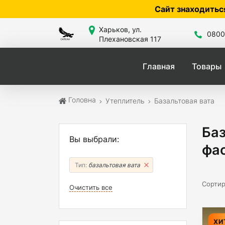
Сайт знаходиться в розробці — по ціні т
Харьков, ул.
0800
Плехановская 117
Главная
Товары
Головна
Утеплитель
Базальтовая вата
Баз
Вы выбрали:
фас
Тип:
базальтовая вата
Сортир
Очистить все
ХИ