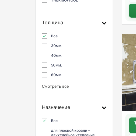
THERMOWOOL
Толщина
Все
30мм.
40мм.
50мм.
60мм.
Смотреть все
Назначение
Все
для плоской кровли –
двухслойное утепление