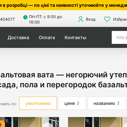
а наявності уточнюйте у менеджера ☎
0503056010
,
050
ПН-ПТ: с 9:00 до
404077
Вход
Избра
16:00
Доставка
Оплата
Контакты
альтовая вата — негорючий уте
ада, пола и перегородок базаль
умолчанию
цене
названию
овать по:
Т