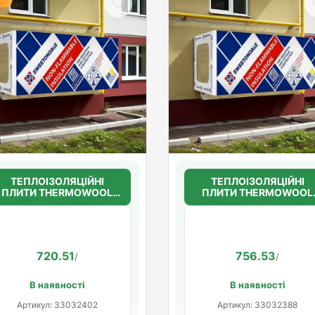
ТЕПЛОІЗОЛЯЦІЙНІ
ТЕПЛОІЗОЛЯЦІЙНІ
ПЛИТИ THERMOWOOL
ПЛИТИ THERMOWOOL
FAS EFFECT 135 100мм.
FAS EFFECT 135 100мм
(135кг/м3)
(135кг/м3)
720.51
756.53
/
/
В наявності
В наявності
Артикул: 33032402
Артикул: 33032388