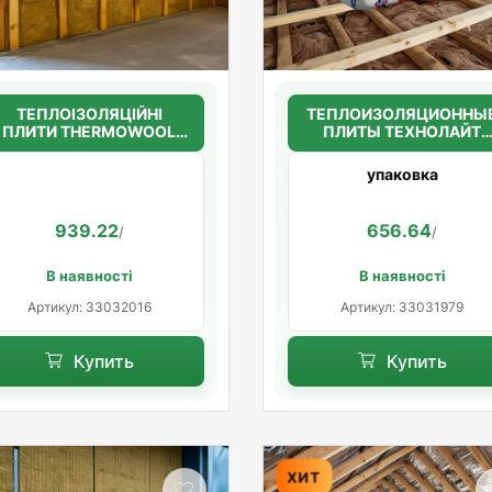
ТЕПЛОІЗОЛЯЦІЙНІ
ТЕПЛОИЗОЛЯЦИОННЫ
ПЛИТИ THERMOWOOL
ПЛИТЫ ТЕХНОЛАЙТ
BLOCK STANDARD 45
ЭКСТРА 50мм. (30кг/м3
100мм. (45кг/м3)
1200*600*50
упаковка
939.22
656.64
/
/
В наявності
В наявності
Артикул: 33032016
Артикул: 33031979
Купить
Купить
ХИТ