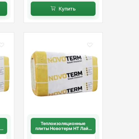
Купить
Теплоизоляционные
т
плиты Новотерм НТ Лайт
45 100мм.(45кг/м3)
1000*600*100