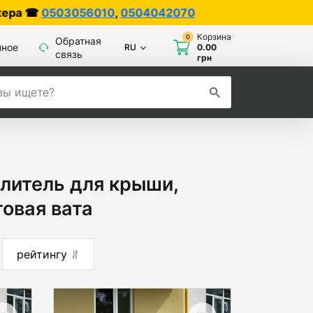
4042070
Корзина
0
Обратная
нное
RU
0.00
связь
грн
плитель для крыши,
товая вата
рейтингу