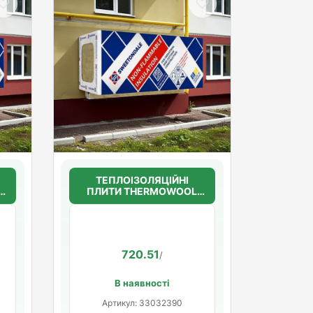
ТЕПЛОІЗОЛЯЦІЙНІ
ПЛИТИ THERMOWOOL
.
FAS EFFECT 135 100мм.
(135кг/м3)
720.51
/
В наявності
Артикул: 33032390