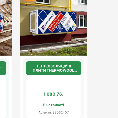
Е
ТЕПЛОІЗОЛЯЦІЙНІ
ПЛИТИ THERMOWOOL
)
FAS EFFECT 135 100мм.
(135кг/м3)
1 080.76
/
В наявності
Артикул: 33032407