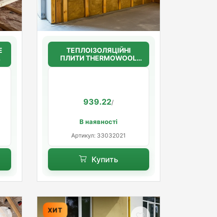
Е
ТЕПЛОІЗОЛЯЦІЙНІ
ПЛИТИ THERMOWOOL
)
BLOCK STANDARD 45
100мм. (45кг/м3)
939.22
/
В наявності
Артикул: 33032021
Купить
ХИТ