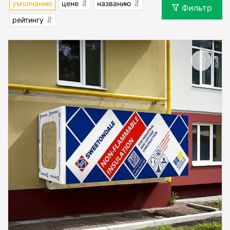
умолчанию
цене
названию
Фильтр
рейтингу