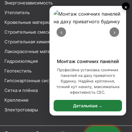
Энергонезависимость
×
Утеплитель
Кровельные материалы
‹
›
Строительные смеси
Строительная химия
Лакокрасочные материалы
Гидроизоляция
Монтаж сонячних панелей
Професійна установка сонячних
Геотекстиль
панелей на даху приватного
Гипсокартонные системы
будинку. Надійне кріплення,
точний кут нахилу, максимальна
Сетка и плёнка
ефективність СЕС.
Крепление
Детальніше →
Электротовары