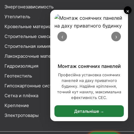
Энергонезависимость
×
Утеплитель
Кровельные материалы
‹
›
Строительные смеси
Строительная химия
Лакокрасочные материалы
Гидроизоляция
Монтаж сонячних панелей
Професійна установка сонячних
Геотекстиль
панелей на даху приватного
Гипсокартонные системы
будинку. Надійне кріплення,
точний кут нахилу, максимальна
Сетка и плёнка
ефективність СЕС.
Крепление
Детальніше →
Электротовары