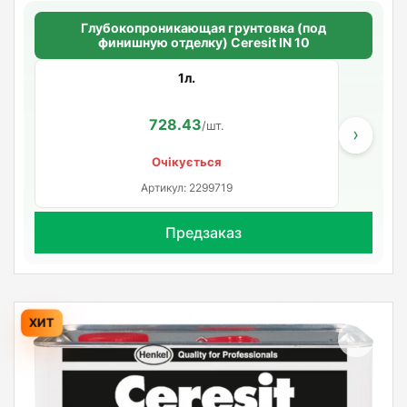
Глубокопроникающая грунтовка (под
финишную отделку) Ceresit IN 10
1л.
728.43
/шт.
›
Очікується
Артикул: 2299719
Предзаказ
ХИТ