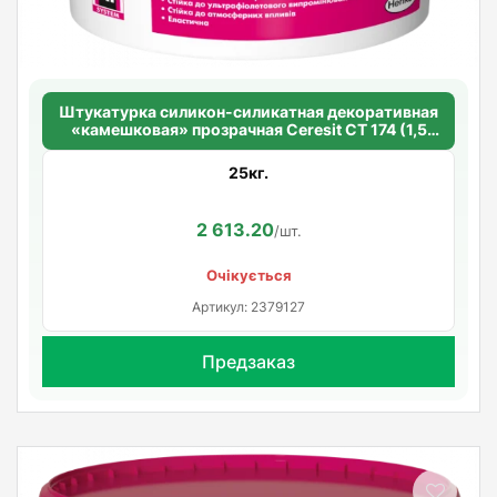
Штукатурка силикон-силикатная декоративная
«камешковая» прозрачная Ceresit CT 174 (1,5
мм)
25кг.
2 613.20
/шт.
Очікується
Артикул: 2379127
Предзаказ