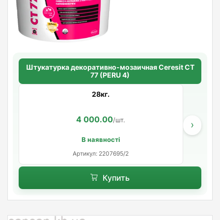
Штукатурка декоративно-мозаичная Ceresit CT
77 (PERU 4)
28кг.
4 000.00
/шт.
›
В наявності
Артикул: 2207695/2
Купить