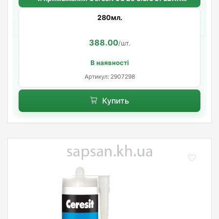
(багама)
280мл.
388.00
/шт.
В наявності
Артикул: 2907298
Купить