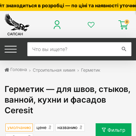
робці — по ціні та наявності уточнюйте у менеджера 
0
Головна
Строительная химия
Герметик
Герметик — для швов, стыков,
ванной, кухни и фасадов
Ceresit
умолчанию
цене
названию
Фильтр