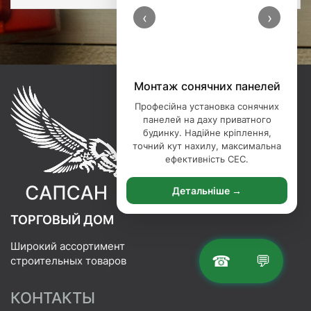
‹
›
Порізка базальтової вати
Професійна порізка базальтової
вати — точна нарізка утеплювача
під ваші розміри. Ідеальні краї,
мінімум відходів, сучасне
обладнання.
Детальніше →
ТОРГОВЫЙ ДОМ
Широкий ассортимент
☎
💬
строительных товаров
КОНТАКТЫ