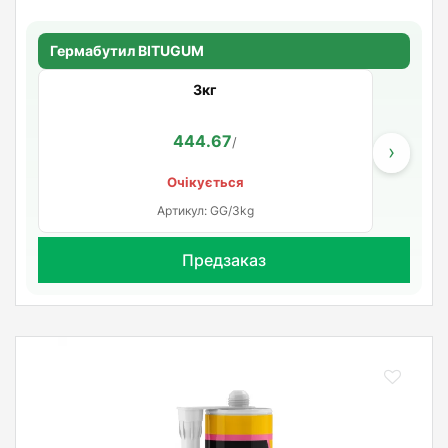
Гермабутил BITUGUM
3кг
444.67
/
›
Очікується
Артикул: GG/3kg
Предзаказ