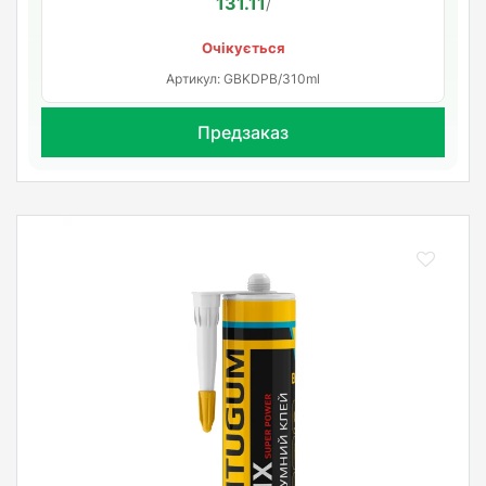
131.11
/
Очікується
Артикул: GBKDPB/310ml
Предзаказ