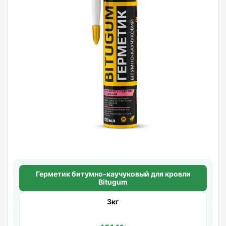
Герметик битумно-каучуковый для кровли
Bitugum
3кг