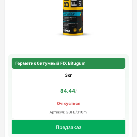
Герметик битумный FIX Bitugum
3кг
84.44
/
Очікується
Артикул: GBFB/310ml
Предзаказ