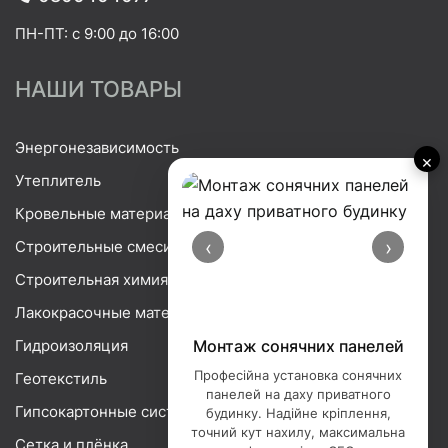
ПН-ПТ: с 9:00 до 16:00
НАШИ ТОВАРЫ
Энергонезависимость
×
Утеплитель
Кровельные материалы
‹
›
Строительные смеси
Строительная химия
Лакокрасочные материалы
Гидроизоляция
Монтаж сонячних панелей
Професійна установка сонячних
Геотекстиль
панелей на даху приватного
Гипсокартонные системы
будинку. Надійне кріплення,
точний кут нахилу, максимальна
Сетка и плёнка