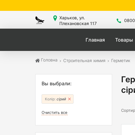
Сай
Харьков, ул.
0800
Плехановская 117
Главная
Товары
Головна
Строительная химия
Герметик
Гер
Вы выбрали:
сір
Колір:
сірий
Сортир
Очистить все