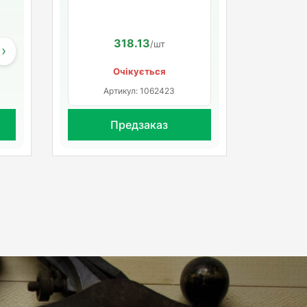
300мл
614.99
318.13
/шт.
/шт
›
Очікується
Артикул: 1062423
Предзаказ