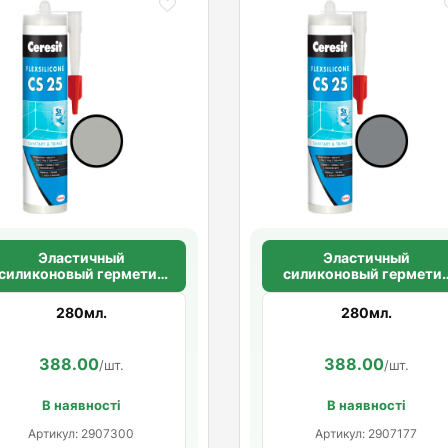
Эластичный
Эластичный
силиконовый герметик
силиконовый гермети
ля стыков и примыканий
для стыков и примыкан
Ceresit CS 25
Ceresit CS 25
280мл.
280мл.
SILICOFLEXX
SILICOFLEXX (серый)
(серебристый)
388.00
388.00
/шт.
/шт.
В наявності
В наявності
Артикул: 2907300
Артикул: 2907177