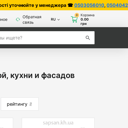
чнюйте у менеджера ☎
0503056010
,
0504042070
Корзина
0
Обратная
нное
RU
0.00
связь
грн
й, кухни и фасадов
рейтингу