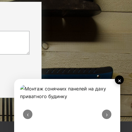
×
‹
›