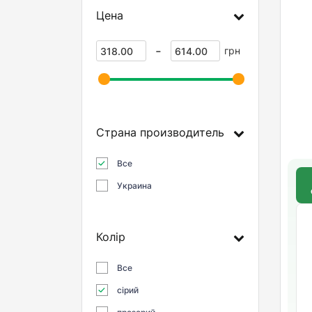
Цена
-
грн
Страна производитель
Все
Украина
д
Колір
Все
сірий