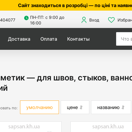
т знаходиться в розробці — по ціні та наявності уто
ПН-ПТ: с 9:00 до
404077
Вход
Избра
16:00
Доставка
Оплата
Контакты
метик — для швов, стыков, ванно
ий
умолчанию
цене
названию
овать по: