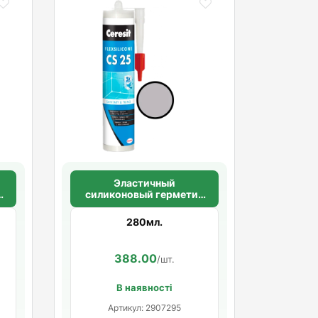
Эластичный
к
силиконовый герметик
ий
для стыков и примыканий
Ceresit CS 25
280мл.
SILICOFLEXX (светло-
серый)
388.00
/шт.
В наявності
Артикул: 2907295