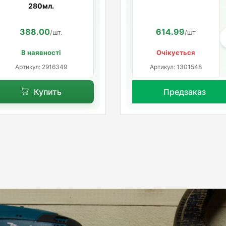
Ceresit CS 25
280мл.
SILICOFLEXX (графит)
388.00
614.99
/шт.
/шт
В наявності
Очікується
Артикул: 2916349
Артикул: 1301548
Купить
Предзаказ