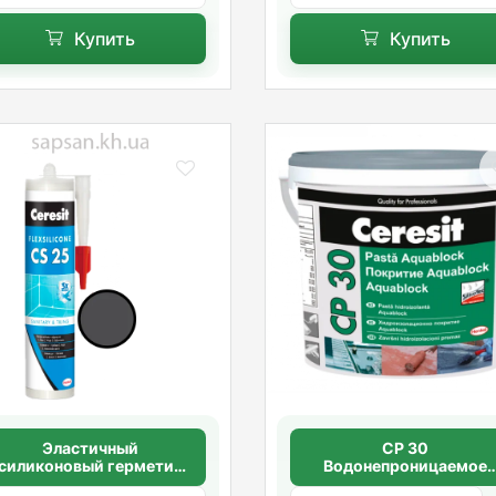
Купить
Купить
Эластичный
CP 30
силиконовый герметик
Водонепроницаемое
ля стыков и примыканий
покрытие